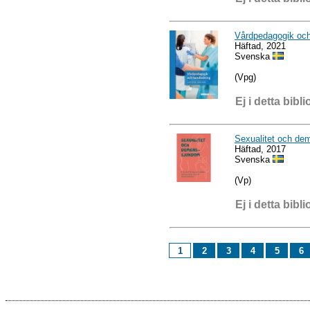
Vårdpedagogik och
Häftad, 2021
Svenska
(Vpg)
Ej i detta bibli
Sexualitet och de
Häftad, 2017
Svenska
(Vp)
Ej i detta bibli
1
2
3
4
5
6