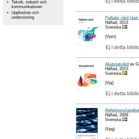
Ej i detta bibli
+
Teknik, industri och
kommunikationer
+
Uppfostran och
undervisning
Palliativ vård Uppl
Häftad, 2013
Svenska
(Vpm)
Ej i detta bibli
Akutsjukvård
av Gu
Häftad, 2013
Svenska
(Vpj)
Ej i detta bibli
Reflektionshandbo
Häftad, 2009
Svenska
(Vpg)