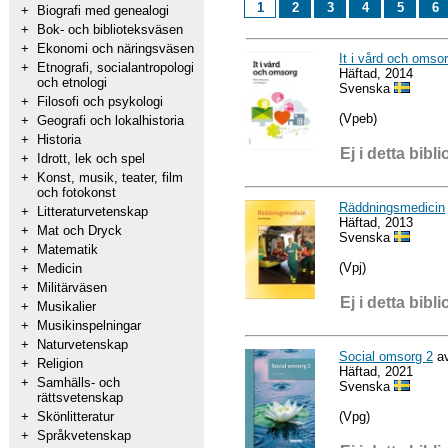
1
2
3
4
5
6
+
Biografi med genealogi
+
Bok- och biblioteksväsen
+
Ekonomi och näringsväsen
It i vård och omso
+
Etnografi, socialantropologi
Häftad, 2014
och etnologi
Svenska
+
Filosofi och psykologi
(Vpeb)
+
Geografi och lokalhistoria
+
Historia
Ej i detta bibli
+
Idrott, lek och spel
+
Konst, musik, teater, film
och fotokonst
Räddningsmedicin
+
Litteraturvetenskap
Häftad, 2013
+
Mat och Dryck
Svenska
+
Matematik
(Vpj)
+
Medicin
+
Militärväsen
Ej i detta bibli
+
Musikalier
+
Musikinspelningar
+
Naturvetenskap
Social omsorg 2
av
+
Religion
Häftad, 2021
+
Samhälls- och
Svenska
rättsvetenskap
(Vpg)
+
Skönlitteratur
+
Språkvetenskap