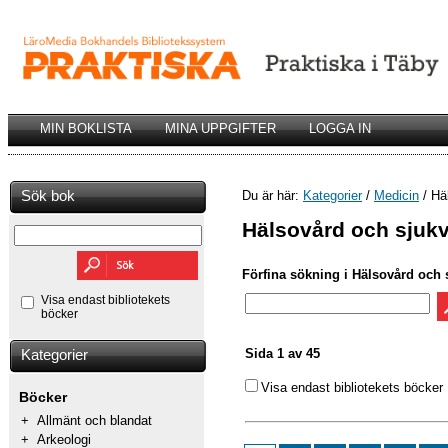
MIN BOKLISTA
MINA UPPGIFTER
LOGGA IN
Sök bok
Du är här:
Kategorier
/
Medicin
/ Hä
Hälsovård och sjuk
Förfina sökning i Hälsovård och 
Visa endast bibliotekets
böcker
Sida 1 av 45
Kategorier
Visa endast bibliotekets böcker
Böcker
+
Allmänt och blandat
+
Arkeologi