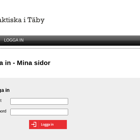
LOGGA IN
 in - Mina sidor
a in
t
nord