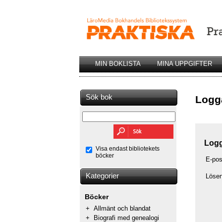
MIN BOKLISTA
MINA UPPGIFTER
Sök bok
Logga
Logg
Visa endast bibliotekets
böcker
E-pos
Kategorier
Löse
Böcker
+
Allmänt och blandat
+
Biografi med genealogi