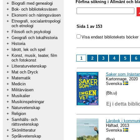
Förfina sökning i Allmänt och bl
+
Biografi med genealogi
+
Bok- och biblioteksväsen
+
Ekonomi och näringsväsen
+
Etnografi, socialantropologi
och etnologi
Sida 1 av 153
+
Filosofi och psykologi
Visa endast bibliotekets böcker
+
Geografi och lokalhistoria
+
Historia
+
Idrott, lek och spel
+
Konst, musik, teater, film
1
2
3
4
5
6
och fotokonst
+
Litteraturvetenskap
+
Mat och Dryck
Saker som (nästan
+
Matematik
Kartonnage, 2020
Svenska
+
Medicin
+
Militärväsen
(Bb,u)
+
Musikalier
+
Musikinspelningar
Ej i detta bibli
+
Naturvetenskap
+
Religion
+
Samhälls- och
Lärobok i kommuni
rättsvetenskap
Häftad, 2013
Svenska
+
Skönlitteratur
+
Språkvetenskap
(Bra)