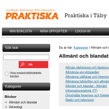
MIN BOKLISTA
MINA UPPGIFTER
LOGGA IN
Sök bok
Du är här:
Kategorier
/ Allmänt och 
Allmänt och blandat
Allmän idehistoria och lärdoms
Allmänna encyklopedier
Visa endast bibliotekets
böcker
Allmänna sällskap och förenin
Allmänna tidskrifter och allmän
Allmänt och blandat - Allmänt
Kategorier
Informationsteknik (IT)
Omstridda fenomen och förete
Böcker
Radio och television
+
Allmänt och blandat
+
Arkeologi