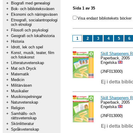
+
Biografi med genealogi
Sida 1 av 35
+
Bok- och biblioteksväsen
+
Ekonomi och näringsväsen
Visa endast bibliotekets böcker
+
Etnografi, socialantropologi
och etnologi
+
Filosofi och psykologi
+
Geografi och lokalhistoria
1
2
3
4
5
6
+
Historia
+
Idrott, lek och spel
+
Konst, musik, teater, film
Skill Sharpeners 
och fotokonst
Paperback, 2005
Engelska
+
Litteraturvetenskap
+
Mat och Dryck
(JNF013000)
+
Matematik
+
Medicin
Ej i detta bibli
+
Militärväsen
+
Musikalier
+
Musikinspelningar
Skill Sharpeners 
Paperback, 2005
+
Naturvetenskap
Engelska
+
Religion
+
Samhälls- och
(JNF013000)
rättsvetenskap
+
Skönlitteratur
Ej i detta bibli
+
Språkvetenskap