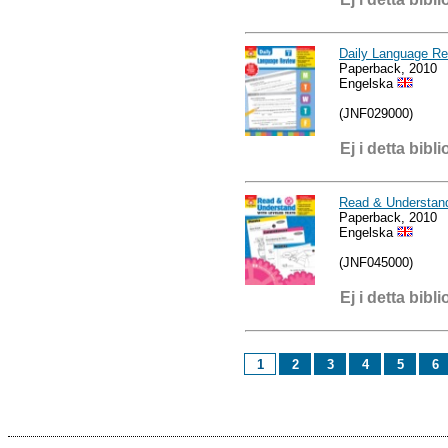
Daily Language Re
Paperback, 2010
Engelska
(JNF029000)
Ej i detta bibli
Read & Understand
Paperback, 2010
Engelska
(JNF045000)
Ej i detta bibli
1
2
3
4
5
6