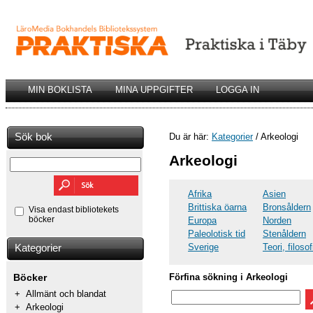
MIN BOKLISTA
MINA UPPGIFTER
LOGGA IN
Sök bok
Du är här:
Kategorier
/ Arkeologi
Arkeologi
Afrika
Asien
Brittiska öarna
Bronsåldern
Visa endast bibliotekets
böcker
Europa
Norden
Paleolotisk tid
Stenåldern
Sverige
Teori, filosof
Kategorier
Förfina sökning i Arkeologi
Böcker
+
Allmänt och blandat
+
Arkeologi