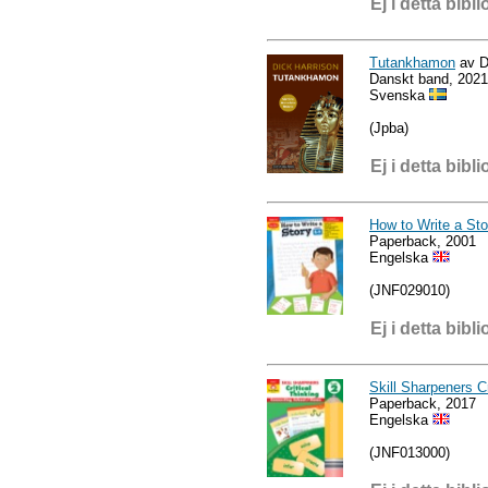
Ej i detta bibli
Tutankhamon
av D
Danskt band, 2021
Svenska
(Jpba)
Ej i detta bibli
How to Write a Sto
Paperback, 2001
Engelska
(JNF029010)
Ej i detta bibli
Skill Sharpeners Cr
Paperback, 2017
Engelska
(JNF013000)