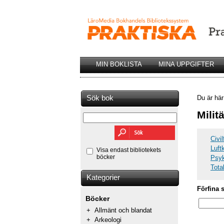
MIN BOKLISTA
MINA UPPGIFTER
Sök bok
Du är hä
Milit
Civi
Luft
Visa endast bibliotekets
böcker
Psyk
Total
Kategorier
Förfina 
Böcker
+
Allmänt och blandat
+
Arkeologi