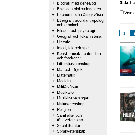
Sida 1 a
+
Biografi med genealogi
+
Bok- och biblioteksväsen
Visa 
+
Ekonomi och näringsväsen
+
Etnografi, socialantropologi
och etnologi
+
Filosofi och psykologi
1
+
Geografi och lokalhistoria
+
Historia
+
Idrott, lek och spel
+
Konst, musik, teater, film
och fotokonst
+
Litteraturvetenskap
+
Mat och Dryck
+
Matematik
+
Medicin
+
Militärväsen
+
Musikalier
+
Musikinspelningar
+
Naturvetenskap
+
Religion
+
Samhälls- och
rättsvetenskap
+
Skönlitteratur
+
Språkvetenskap