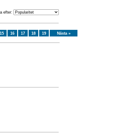
a efter:
15
16
17
18
19
Nästa »