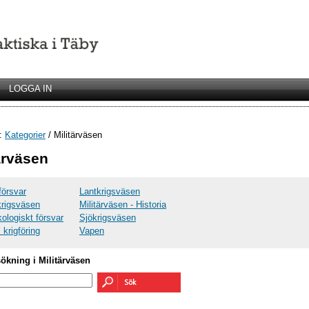
LOGGA IN
r:
Kategorier
/ Militärväsen
ärväsen
lförsvar
Lantkrigsväsen
krigsväsen
Militärväsen - Historia
ologiskt försvar
Sjökrigsväsen
 krigföring
Vapen
sökning i Militärväsen