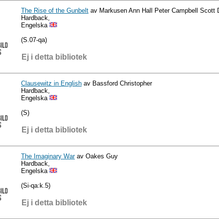
The Rise of the Gunbelt
av Markusen Ann Hall Peter Campbell Scott D
Hardback,
Engelska
(S.07-qa)
Ej i detta bibliotek
Clausewitz in English
av Bassford Christopher
Hardback,
Engelska
(S)
Ej i detta bibliotek
The Imaginary War
av Oakes Guy
Hardback,
Engelska
(Si-qa:k.5)
Ej i detta bibliotek