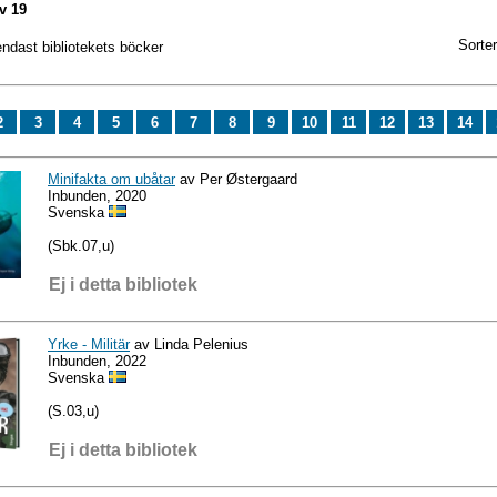
v 19
Sorter
endast bibliotekets böcker
2
3
4
5
6
7
8
9
10
11
12
13
14
Minifakta om ubåtar
av Per Østergaard
Inbunden, 2020
Svenska
(Sbk.07,u)
Ej i detta bibliotek
Yrke - Militär
av Linda Pelenius
Inbunden, 2022
Svenska
(S.03,u)
Ej i detta bibliotek