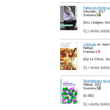
Fakta om Astrid Li
Inbunden, 2017
Svenska
(Gcz Lindgren, Astr
Ej i detta bibli
L'Africain
av Jean-
Häftad,
Franska
(Gjz Le Clézio, Je
Ej i detta bibli
Skönlitteratur för 
Häftad, 2021
Svenska
(G.092)
Ej i detta bibli