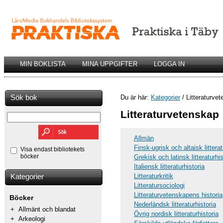
MIN BOKLISTA
MINA UPPGIFTER
LOGGA IN
Sök bok
Du är här:
Kategorier
/ Litteraturve
Litteraturvetenskap
Allmän
Finsk-ugrisk och altaisk litterat
Visa endast bibliotekets
böcker
Grekisk och latinsk litteraturhis
Italiensk litteraturhistoria
Litteraturkritik
Kategorier
Litteratursociologi
Litteraturvetenskapens historia
Böcker
Nederländsk litteraturhistoria
+
Allmänt och blandat
Övrig nordisk litteraturhistoria
+
Arkeologi