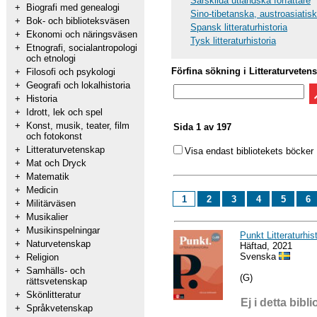
Särskilda utländska författare
+
Biografi med genealogi
Sino-tibetanska, austroasiatis
+
Bok- och biblioteksväsen
Spansk litteraturhistoria
+
Ekonomi och näringsväsen
Tysk litteraturhistoria
+
Etnografi, socialantropologi
och etnologi
Förfina sökning i Litteraturveten
+
Filosofi och psykologi
+
Geografi och lokalhistoria
+
Historia
+
Idrott, lek och spel
+
Konst, musik, teater, film
Sida 1 av 197
och fotokonst
+
Litteraturvetenskap
Visa endast bibliotekets böcker
+
Mat och Dryck
+
Matematik
+
Medicin
1
2
3
4
5
6
+
Militärväsen
+
Musikalier
+
Musikinspelningar
Punkt Litteraturhis
+
Naturvetenskap
Häftad, 2021
Svenska
+
Religion
+
Samhälls- och
(G)
rättsvetenskap
+
Skönlitteratur
Ej i detta bibli
+
Språkvetenskap