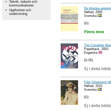
+
Teknik, industri och
kommunikationer
De litterära epoker
+
Uppfostran och
Häftad, 2005
undervisning
Svenska
(G)
Finns inne
The Complete Ma
Paperback, 2003
Engelska
(G.05)
Ej i detta bibli
Från Gilgamesh till
Häftad, 2015
Svenska
(G)
Ej i detta bibli