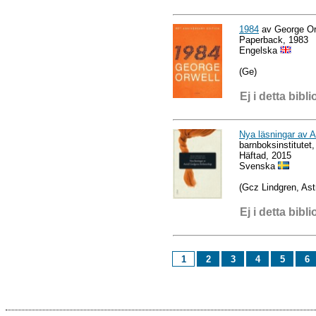
1984
av George Or
Paperback, 1983
Engelska
(Ge)
Ej i detta bibli
Nya läsningar av A
barnboksinstitutet
Häftad, 2015
Svenska
(Gcz Lindgren, Astr
Ej i detta bibli
1
2
3
4
5
6