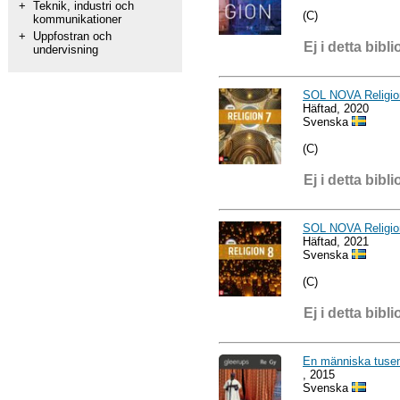
+
Teknik, industri och
(C)
kommunikationer
+
Uppfostran och
Ej i detta bibli
undervisning
SOL NOVA Religio
Häftad, 2020
Svenska
(C)
Ej i detta bibli
SOL NOVA Religio
Häftad, 2021
Svenska
(C)
Ej i detta bibli
En människa tusen 
, 2015
Svenska