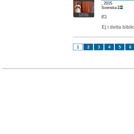
, 2015
Svenska
(C)
Ej i detta bibli
1
2
3
4
5
6