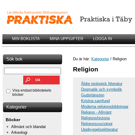
MIN BOKLISTA
MINA UPPGIFTER
LOGGA IN
Sök bok
Du är här:
Kategorier
/ Religion
Religion
Äldre teologisk litteratur
Dogmatik och symbolik
Visa endast bibliotekets
böcker
Gudstjänsten
Kristna samfund
Moderna religionsbildningar
Kategorier
Religion - Allmänt
Religionshistoria
Böcker
Religionssociologi
+
Allmänt och blandat
Uppbyggelselitteratur
+
Arkeologi