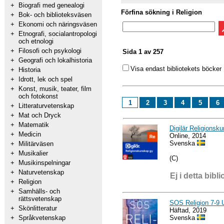
+
Biografi med genealogi
Förfina sökning i Religion
+
Bok- och biblioteksväsen
+
Ekonomi och näringsväsen
+
Etnografi, socialantropologi
och etnologi
+
Filosofi och psykologi
Sida 1 av 257
+
Geografi och lokalhistoria
Visa endast bibliotekets böcker
+
Historia
+
Idrott, lek och spel
+
Konst, musik, teater, film
och fotokonst
1
2
3
4
5
6
+
Litteraturvetenskap
+
Mat och Dryck
+
Matematik
Digilär Religionsk
+
Medicin
Online, 2014
Svenska
+
Militärväsen
+
Musikalier
(C)
+
Musikinspelningar
+
Naturvetenskap
Ej i detta bibli
+
Religion
+
Samhälls- och
rättsvetenskap
SOS Religion 7-9 
+
Skönlitteratur
Häftad, 2019
Svenska
+
Språkvetenskap