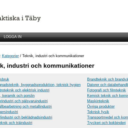
LOGGA IN
r:
Kategorier
/ Teknik, industri och kommunikationer
k, industri och kommunikationer
sbruk
Brandteknik och brandv
nadsteknik, byggnadsproduktion, teknisk hygien
Datorer och databehandl
troteknik och elektrisk industri
Fotografi och filmteknik
, keramik och porslin
Kemisk teknik och kemis
rindustri och pälsvaruindustri
Maskinteknik
llbearbetning och metallindustri
Övriga produkter
ersindustri
Teknisk fysik
ilindustri och beklädnadsindustri
Transportmedel och kom
eknik och träindustri
Tryckeri och bokbinderi