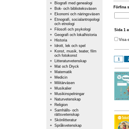
+
Biografi med genealogi
Förfina 
+
Bok- och biblioteksväsen
+
Ekonomi och näringsväsen
+
Etnografi, socialantropologi
och etnologi
+
Filosofi och psykologi
Sida 1 a
+
Geografi och lokalhistoria
Visa 
+
Historia
+
Idrott, lek och spel
+
Konst, musik, teater, film
och fotokonst
1
+
Litteraturvetenskap
+
Mat och Dryck
+
Matematik
+
Medicin
+
Militärväsen
+
Musikalier
+
Musikinspelningar
+
Naturvetenskap
+
Religion
+
Samhälls- och
rättsvetenskap
+
Skönlitteratur
+
Språkvetenskap