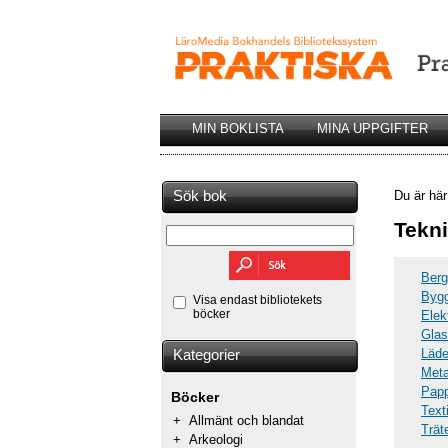
MIN BOKLISTA
MINA UPPGIFTER
Sök bok
Du är hä
Tekni
Berg
Bygg
Visa endast bibliotekets
böcker
Elek
Glas
Läde
Kategorier
Meta
Papp
Böcker
Text
+
Allmänt och blandat
Trät
+
Arkeologi