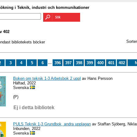
sökning i Teknik, industri och kommunikationer
v 402
Sorter
endast bibliotekets böcker
...
2
3
4
5
6
396
397
398
399
400
401
402
N
Boken om teknik 1-3 Arbetsbok 2 uppl
av Hans Persson
Häftad, 2022
Svenska
(P)
Ej i detta bibliotek
PULS Teknik 1-3 Grundbok, andra upplagan
av Staffan Sjöberg, Nikl
Inbunden, 2022
Svenska