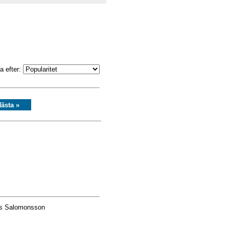
a efter:
ästa »
as Salomonsson