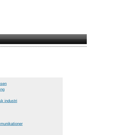
äsen
ing
k industri
munikationer