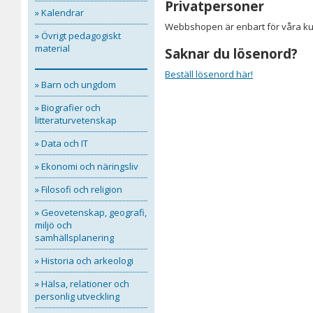
Privatpersoner
» Kalendrar
Webbshopen är enbart för våra kun
» Övrigt pedagogiskt
material
Saknar du lösenord?
Beställ lösenord här!
» Barn och ungdom
» Biografier och
litteraturvetenskap
» Data och IT
» Ekonomi och näringsliv
» Filosofi och religion
» Geovetenskap, geografi,
miljö och
samhällsplanering
» Historia och arkeologi
» Hälsa, relationer och
personlig utveckling