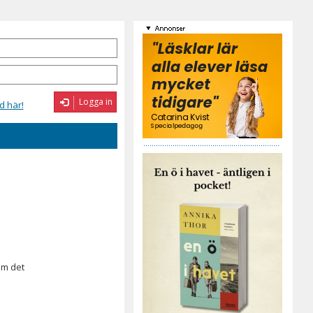
Logga in
d här!
om det