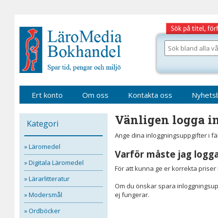
Gå
till
sidinnehåll
Sök
bland
alla
våra
böcker
Ert konto
Om oss
Kontakta oss
Nyhets
Vänligen logga in
Kategori
Ange dina inloggningsuppgifter i f
» Läromedel
Varför måste jag logga
» Digitala Läromedel
För att kunna ge er korrekta prise
» Lärarlitteratur
Om du önskar spara inloggningsupp
» Modersmål
ej fungerar.
» Ordböcker