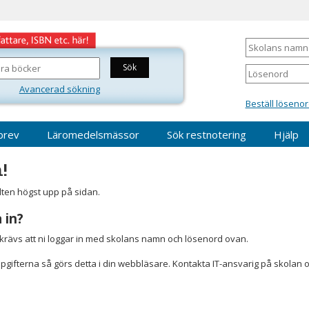
Skolans
namn
Lösenord
Avancerad sökning
Beställ lösenor
brev
Läromedelsmässor
Sök restnotering
Hjälp
!
älten högst upp på sidan.
 in?
r krävs att ni loggar in med skolans namn och lösenord ovan.
gifterna så görs detta i din webbläsare. Kontakta IT-ansvarig på skolan 