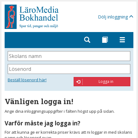
Gå
till
sidinnehåll
Dölj inloggning
Skolans
namn
Lösenord
Beställ lösenord här!
Logga in
Vänligen logga in!
Ange dina inloggningsuppgifter i fälten högst upp på sidan.
Varför måste jag logga in?
För att kunna ge er korrekta priser krävs att ni loggar in med skolans
namn och lösenord ovan.