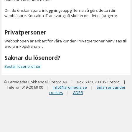
Om du önskar spara inloggningsuppgifterna så görs detta i din
webbläsare. Kontakta IT-ansvarig på skolan om det ej fungerar.
Privatpersoner
Webbshopen är enbart för våra kunder. Privatpersoner hänvisas till
andra inköpskanaler.
Saknar du lösenord?
Beställ lösenord här!
© LäroMedia Bokhandel Örebro AB
|
Box 6073, 700 06 Örebro
|
Telefon 019-20 69 00
|
info@laromedia.se
|
Sidan använder
cookies
|
GDPR