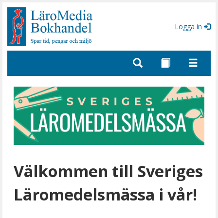
Gå
till
sidinnehåll
Logga in
Välkommen till Sveriges
Läromedelsmässa i vår!