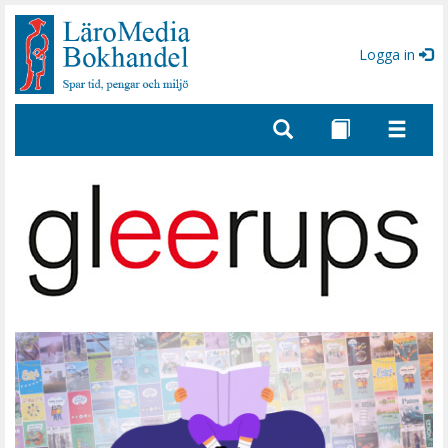
Gå
till
sidinnehåll
Logga in