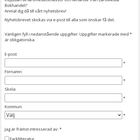
Bokhandel?
Anmäl dig då till vårt nyhetsbrev!
Nyhetsbrevet skickas via e-post till alla som önskar få det.
Vänligen fyll i nedanstående uppgifter: Uppgifter markerade med *
är obligatoriska.
E-post:
*
Förnamn:
*
Skola:
*
Kommun:
*
Jag är främst intresserad av: *
Facklitteratur