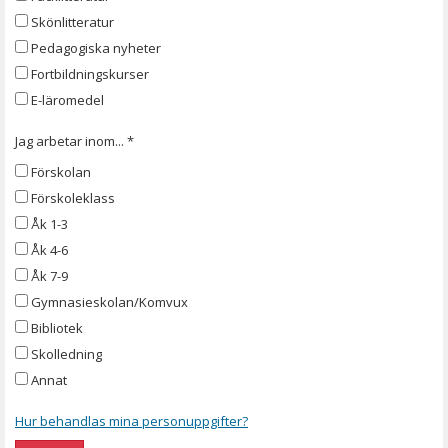
Skönlitteratur
Pedagogiska nyheter
Fortbildningskurser
E-läromedel
Jag arbetar inom... *
Förskolan
Förskoleklass
Åk 1-3
Åk 4-6
Åk 7-9
Gymnasieskolan/Komvux
Bibliotek
Skolledning
Annat
Hur behandlas mina personuppgifter?