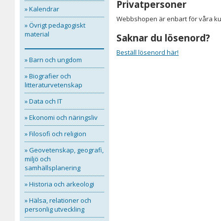
Privatpersoner
» Kalendrar
Webbshopen är enbart för våra kun
» Övrigt pedagogiskt
material
Saknar du lösenord?
Beställ lösenord här!
» Barn och ungdom
» Biografier och
litteraturvetenskap
» Data och IT
» Ekonomi och näringsliv
» Filosofi och religion
» Geovetenskap, geografi,
miljö och
samhällsplanering
» Historia och arkeologi
» Hälsa, relationer och
personlig utveckling