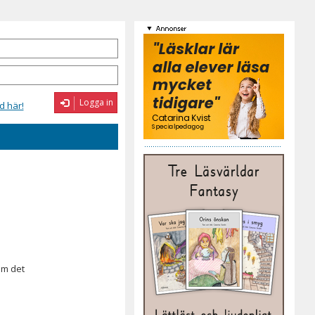
Logga in
d här!
om det