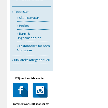
» Topplistor
» Skönlitteratur
» Pocket
» Barn- &
ungdomsböcker
» Faktaböcker för barn
& ungdom
» Bibliotekskategorier SAB