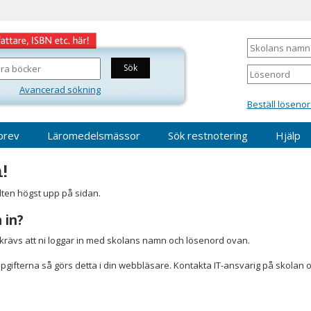
Skolans
namn
Lösenord
Avancerad sökning
Beställ lösenor
brev
Läromedelsmässor
Sök restnotering
Hjälp
!
älten högst upp på sidan.
 in?
r krävs att ni loggar in med skolans namn och lösenord ovan.
gifterna så görs detta i din webbläsare. Kontakta IT-ansvarig på skolan 