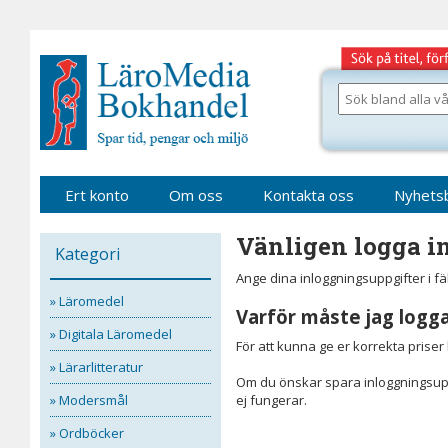
Gå
till
sidinnehåll
Sök
bland
alla
våra
böcker
Ert konto
Om oss
Kontakta oss
Nyhets
Vänligen logga in
Kategori
Ange dina inloggningsuppgifter i f
» Läromedel
Varför måste jag logga
» Digitala Läromedel
För att kunna ge er korrekta prise
» Lärarlitteratur
Om du önskar spara inloggningsupp
» Modersmål
ej fungerar.
» Ordböcker