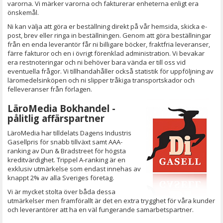
varorna. Vi märker varorna och fakturerar enheterna enligt era
önskemål.
Ni kan välja att göra er beställning direkt på vår hemsida, skicka e-
post, brev eller ringa in beställningen. Genom att göra beställningar
från en enda leverantör får ni billigare böcker, fraktfria leveranser,
färre fakturor och en i övrigt förenklad administration. Vi bevakar
era restnoteringar och ni behöver bara vända er till oss vid
eventuella frågor. Vi tillhandahåller också statistik för uppföljning av
läromedelsinköpen och ni slipper tråkiga transportskador och
felleveranser från förlagen.
LäroMedia Bokhandel -
pålitlig affärspartner
LäroMedia har tilldelats Dagens Industris
Gasellpris för snabb tillväxt samt AAA-
ranking av Dun & Bradstreet för högsta
kreditvärdighet. Trippel A-ranking är en
exklusiv utmärkelse som endast innehas av
knappt 2% av alla Sveriges företag.
Vi är mycket stolta över båda dessa
utmärkelser men framförallt är det en extra trygghet för våra kunder
och leverantörer att ha en väl fungerande samarbetspartner.