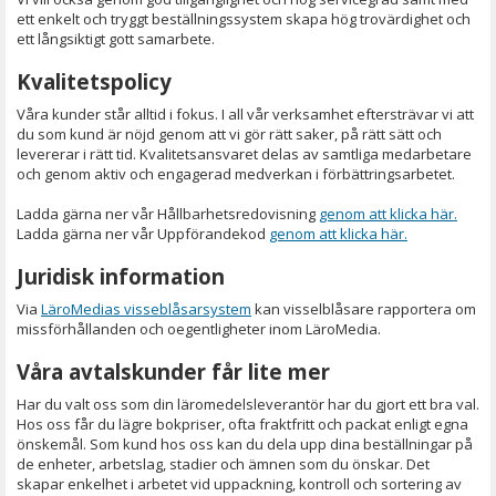
ett enkelt och tryggt beställningssystem skapa hög trovärdighet och
ett långsiktigt gott samarbete.
Kvalitetspolicy
Våra kunder står alltid i fokus. I all vår verksamhet eftersträvar vi att
du som kund är nöjd genom att vi gör rätt saker, på rätt sätt och
levererar i rätt tid. Kvalitetsansvaret delas av samtliga medarbetare
och genom aktiv och engagerad medverkan i förbättringsarbetet.
Ladda gärna ner vår Hållbarhetsredovisning
genom att klicka här.
Ladda gärna ner vår Uppförandekod
genom att klicka här.
Juridisk information
Via
LäroMedias visseblåsarsystem
kan visselblåsare rapportera om
missförhållanden och oegentligheter inom LäroMedia.
Våra avtalskunder får lite mer
Har du valt oss som din läromedelsleverantör har du gjort ett bra val.
Hos oss får du lägre bokpriser, ofta fraktfritt och packat enligt egna
önskemål. Som kund hos oss kan du dela upp dina beställningar på
de enheter, arbetslag, stadier och ämnen som du önskar. Det
skapar enkelhet i arbetet vid uppackning, kontroll och sortering av