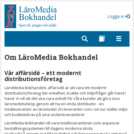
Gå
till
sidinnehåll
Logga in
Om LäroMedia Bokhandel
Vår affärsidé – ett modernt
distributionsföretag
LäroMedia Bokhandels affärsidé är att vara ett modernt
distributionsföretag där enkelhet, kvalite och miljöfrågor går hand i
hand. Vi vill att det ska vara enkelt för våra kunder att göra sina
läromedelsinköp genom att ha en enda distributör - en
totalleverantör av läromedel. En leverantör som i sin tur ställer miljö-
och kvalitetskrav på sina underleverantörer.
LäroMedia Bokhandel vill vara totalleverantören som anpassar
beställningssystemen till dagens moderna skola.
Vi vill också genom god tillgänglighet och hög servicegrad samt med