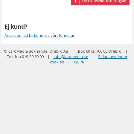
Skicka lösenordsförfrågan
Ej kund?
Ansök om att bli kund via vårt formulär
© LäroMedia Bokhandel Örebro AB
|
Box 6073, 700 06 Örebro
|
Telefon 019-20 69 00
|
info@laromedia.se
|
Sidan använder
cookies
|
GDPR