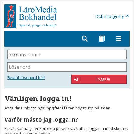
Gå
till
sidinnehåll
Dölj inloggning
Skolans
namn
Lösenord
Beställ lösenord här!
Logga in
Vänligen logga in!
Ange dina inloggningsuppgifter i fälten högst upp på sidan.
Varför måste jag logga in?
För att kunna ge er korrekta priser krävs att ni loggar in med skolans
namn och lösenord ovan.