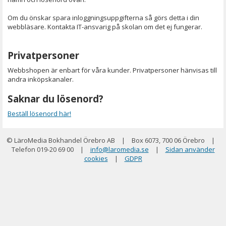
Om du önskar spara inloggningsuppgifterna så görs detta i din
webbläsare. Kontakta IT-ansvarig på skolan om det ej fungerar.
Privatpersoner
Webbshopen är enbart för våra kunder. Privatpersoner hänvisas till
andra inköpskanaler.
Saknar du lösenord?
Beställ lösenord här!
© LäroMedia Bokhandel Örebro AB
|
Box 6073, 700 06 Örebro
|
Telefon 019-20 69 00
|
info@laromedia.se
|
Sidan använder
cookies
|
GDPR