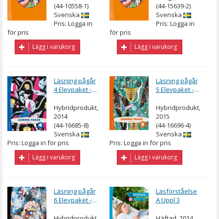
(44-10558-1)
(44-15639-2)
Svenska
Svenska
Pris: Logga in
Pris: Logga in
för pris
för pris
Lägg i varukorg
Lägg i varukorg
Läsning pågår
Läsning pågår
4 Elevpaket -
5 Elevpaket -
Tryckt bok +
Tryckt bok +
Digital
Digital
Hybridprodukt,
Hybridprodukt,
elevlicens 36
elevlicens 36
2014
2015
mån
mån
(44-16685-8)
(44-16696-4)
Svenska
Svenska
Pris: Logga in för pris
Pris: Logga in för pris
Lägg i varukorg
Lägg i varukorg
Läsning pågår
Läsförståelse
6 Elevpaket -
A Uppl 3
Tryckt bok +
Digital
Hybridprodukt,
Häftad, 2014