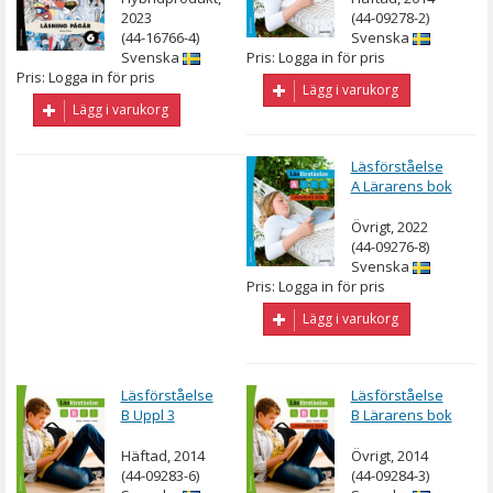
elevlicens 36
2023
(44-09278-2)
mån
(44-16766-4)
Svenska
Svenska
Pris: Logga in för pris
Pris: Logga in för pris
Lägg i varukorg
Lägg i varukorg
Läsförståelse
A Lärarens bok
Övrigt, 2022
(44-09276-8)
Svenska
Pris: Logga in för pris
Lägg i varukorg
Läsförståelse
Läsförståelse
B Uppl 3
B Lärarens bok
Häftad, 2014
Övrigt, 2014
(44-09283-6)
(44-09284-3)