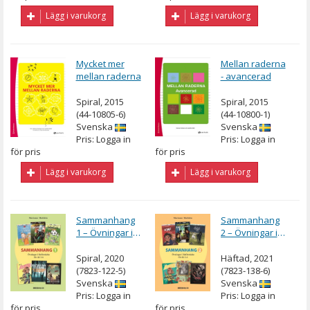
Lägg i varukorg
Lägg i varukorg
Mycket mer
Mellan raderna
mellan raderna
- avancerad
Spiral, 2015
Spiral, 2015
(44-10805-6)
(44-10800-1)
Svenska
Svenska
Pris: Logga in
Pris: Logga in
för pris
för pris
Lägg i varukorg
Lägg i varukorg
Sammanhang
Sammanhang
1 – Övningar i
2 – Övningar i
läsförståelse
läsförståelse
Spiral, 2020
Häftad, 2021
(7823-122-5)
(7823-138-6)
Svenska
Svenska
Pris: Logga in
Pris: Logga in
för pris
för pris