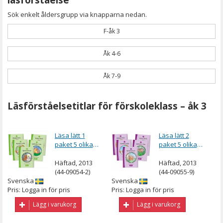
Sök enkelt åldersgrupp via knapparna nedan.
F-åk 3
Åk 4-6
Åk 7-9
Läsförståelsetitlar för förskoleklass – åk 3
Läsa lätt 1
Läsa lätt 2
paket 5 olika
paket 5 olika
böcker
böcker
Häftad, 2013
Häftad, 2013
(44-09054-2)
(44-09055-9)
Svenska
Svenska
Pris: Logga in för pris
Pris: Logga in för pris
Lägg i varukorg
Lägg i varukorg