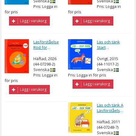
Svenska
Svenska
Pris: Logga in
Pris: Logga in
för pris
för pris
Lägg i varukorg
Lägg i varukorg
Läsförståelse
Läs och tänk
Röd för
Start
lågstadiet
Läsförståelse
Lärarens bok
uppl 2
Häftad, 2026
Övrigt, 2015
(44-07298-2)
(44-11017-2)
Svenska
Svenska
Pris: Logga in
Pris: Logga in för pris
för pris
Lägg i varukorg
Lägg i varukorg
Läs och tänk A
Läsförståelse
uppl 2
Häftad, 2011
(44-07248-7)
Svenska