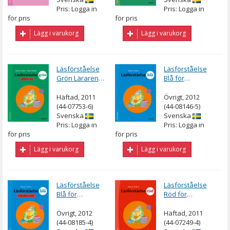
Pris: Logga in
Pris: Logga in
för pris
för pris
Lägg i varukorg
Lägg i varukorg
Läsförståelse
Läsförståelse
Grön Lärarens
Blå för
bok
lågstadiet
Häftad, 2011
Övrigt, 2012
(44-07753-6)
(44-08146-5)
Svenska
Svenska
Pris: Logga in
Pris: Logga in
för pris
för pris
Lägg i varukorg
Lägg i varukorg
Läsförståelse
Läsförståelse
Blå för
Röd för
lågstadiet
lågstadiet uppl
Lärarens bok
2
Övrigt, 2012
Häftad, 2011
(44-08185-4)
(44-07249-4)