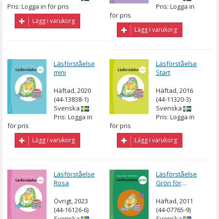
Pris: Logga in för pris
Pris: Logga in
för pris
Lägg i varukorg
Lägg i varukorg
Läsförståelse
Läsförståelse
mini
Start
Häftad, 2020
Häftad, 2016
(44-13838-1)
(44-11320-3)
Svenska
Svenska
Pris: Logga in
Pris: Logga in
för pris
för pris
Lägg i varukorg
Lägg i varukorg
Läsförståelse
Läsförståelse
Rosa
Grön för
lågstadiet
Övrigt, 2023
Häftad, 2011
(44-16126-6)
(44-07765-9)
Svenska
Svenska