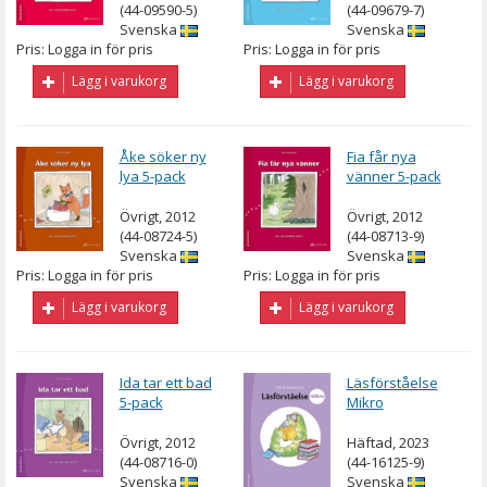
(44-09590-5)
(44-09679-7)
Svenska
Svenska
Pris: Logga in för pris
Pris: Logga in för pris
Lägg i varukorg
Lägg i varukorg
Åke söker ny
Fia får nya
lya 5-pack
vänner 5-pack
Övrigt, 2012
Övrigt, 2012
(44-08724-5)
(44-08713-9)
Svenska
Svenska
Pris: Logga in för pris
Pris: Logga in för pris
Lägg i varukorg
Lägg i varukorg
Ida tar ett bad
Läsförståelse
5-pack
Mikro
Övrigt, 2012
Häftad, 2023
(44-08716-0)
(44-16125-9)
Svenska
Svenska