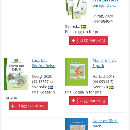
om djur 2 5-
pack
Övrigt, 2020
(44-13840-4)
Svenska
Pris: Logga in för pris
Lägg i varukorg
Läsa lätt
Åke är en räv
läsförståelse
5-pack
Fakta om djur
Övrigt, 2020
Häftad, 2013
(44-13837-4)
(44-09314-7)
Svenska
Svenska
Pris: Logga in
Pris: Logga in för pris
för pris
Lägg i varukorg
Lägg i varukorg
Fia är ett får 5-
pack