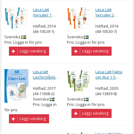
Läsa Lätt
Läsa Lätt
Versaler 1
Versaler 2
paket 5 olika
paket 5 olika
böcker
böcker
Häftad, 2014
Häftad, 2014
(44-10529-1)
(44-10530-7)
Svenska
Svenska
Pris: Logga in för pris
Pris: Logga in för pris
Lägg i varukorg
Lägg i varukorg
Läsa lätt
Läsa Lätt Fakta
Läsförståelse
om djur 1 5-
Lisa och Leo
pack
Häftad, 2017
Häftad, 2020
(44-11608-2)
(44-13839-8)
Svenska
Svenska
Pris: Logga in
Pris: Logga in för pris
för pris
Lägg i varukorg
Lägg i varukorg
Läsa Lätt Fakta