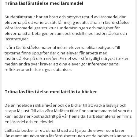
Träna läsförståelse med läromedel
Studentlitteratur har ett brett och omtyckt utbud av läromedel där
eleverna på ett varierat sätt får möjlighet att träna sin läsförståelse.
Våra läromedel ger struktur i undervisningen och möjlighet för
eleverna att arbeta gemensamt och enskilt med läsförståelse och
lässtrategier.
I våra läsförståelsematerial möter eleverna olika texttyper. Till
texterna finns uppgifter där dina elever får arbeta med
läsförståelse på olika nivåer. En del svar står tydligt uttryckt i texten
medan andra svar kräver att dina elever gör inferenser samt
reflekterar och drar egna slutsatser.
Träna läsförståelse med lättlästa böcker
De är indelade i olika nivåer och de bidrar till att väcka läsvilja och
skapa läslust. Till alla våra lättlästa titlar finns arbetsmaterial som du
kan ladda ner kostnadsfritt på vår hemsida. I arbetsmaterialen finns
en lärardel och en elevdel.
Lättlästa böcker är ett utmärkt sätt att hjälpa de elever som läser
långsamt att utöva sina läsfärdigheter utan att de behöver känna sig