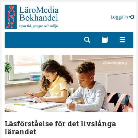
Gå
till
sidinnehåll
Logga in
Läsförståelse för det livslånga
lärandet