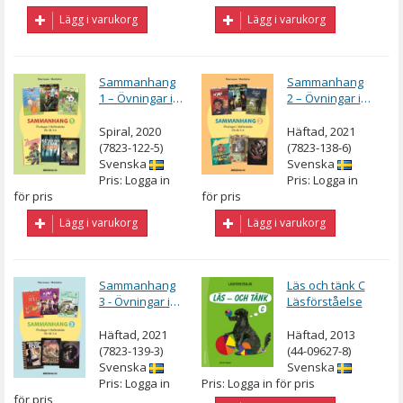
Lägg i varukorg
Lägg i varukorg
Sammanhang
Sammanhang
1 – Övningar i
2 – Övningar i
läsförståelse
läsförståelse
Spiral, 2020
Häftad, 2021
(7823-122-5)
(7823-138-6)
Svenska
Svenska
Pris: Logga in
Pris: Logga in
för pris
för pris
Lägg i varukorg
Lägg i varukorg
Sammanhang
Läs och tänk C
3 - Övningar i
Läsförståelse
läsförståelse
Häftad, 2021
Häftad, 2013
(7823-139-3)
(44-09627-8)
Svenska
Svenska
Pris: Logga in
Pris: Logga in för pris
för pris