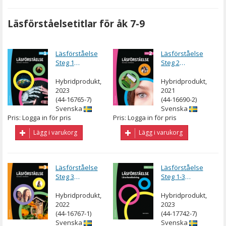
Läsförståelsetitlar för åk 7-9
Läsförståelse
Läsförståelse
Steg 1
Steg 2
Elevpaket -
Elevpaket -
Tryckt bok +
Tryckt bok +
Hybridprodukt,
Hybridprodukt,
Digital
Digital
2023
2021
elevlicens 36
elevlicens 36
(44-16765-7)
(44-16690-2)
mån
mån
Svenska
Svenska
Pris: Logga in för pris
Pris: Logga in för pris
Lägg i varukorg
Lägg i varukorg
Läsförståelse
Läsförståelse
Steg 3
Steg 1-3
Elevpaket -
Lärarpaket -
Tryckt + Digital
Tryckt bok +
Hybridprodukt,
Hybridprodukt,
36 mån
Digital
2022
2023
lärarlicens 36
(44-16767-1)
(44-17742-7)
mån
Svenska
Svenska