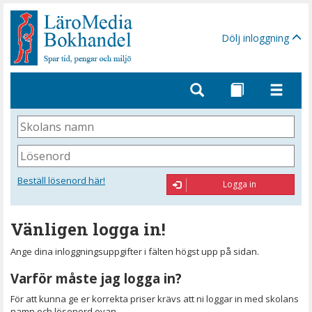
Gå
till
sidinnehåll
Dölj inloggning
Skolans
namn
Lösenord
Beställ lösenord här!
Logga in
Vänligen logga in!
Ange dina inloggningsuppgifter i fälten högst upp på sidan.
Varför måste jag logga in?
För att kunna ge er korrekta priser krävs att ni loggar in med skolans
namn och lösenord ovan.