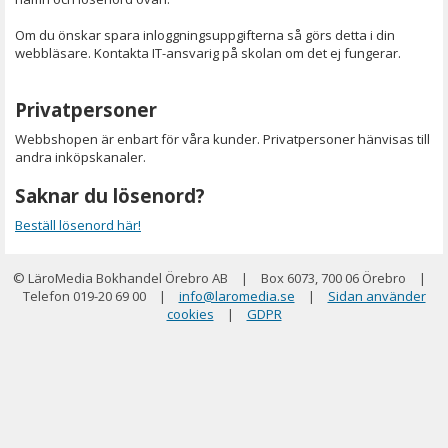
Om du önskar spara inloggningsuppgifterna så görs detta i din
webbläsare. Kontakta IT-ansvarig på skolan om det ej fungerar.
Privatpersoner
Webbshopen är enbart för våra kunder. Privatpersoner hänvisas till
andra inköpskanaler.
Saknar du lösenord?
Beställ lösenord här!
© LäroMedia Bokhandel Örebro AB
|
Box 6073, 700 06 Örebro
|
Telefon 019-20 69 00
|
info@laromedia.se
|
Sidan använder
cookies
|
GDPR