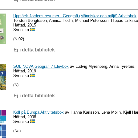
Upptäck Jordens resurser - Geografi (Människor och miljö) Arbetsbok
Torsten Bengtsson, Annica Hedin, Michael Petersson, Hippas Erikss
Häftad, 2015
Svenska
(N.02)
Ej i detta bibliotek
SOL NOVA Geografi 7 Elevbok
av Ludvig Myrenberg, Anna Tyrefors,
Häftad, 2019
Svenska
(N)
Ej i detta bibliotek
Koll på Europa Aktivitetsbok
av Hanna Karlsson, Lena Molin, Kjell Ha
Häftad, 2008
Svenska
(Na)