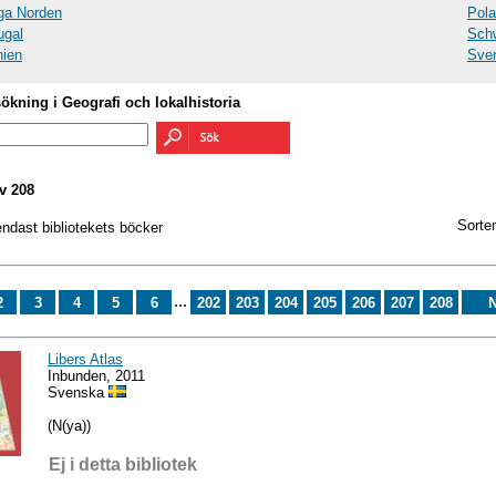
ga Norden
Pola
ugal
Sch
ien
Sver
sökning i Geografi och lokalhistoria
v 208
Sorter
endast bibliotekets böcker
...
2
3
4
5
6
202
203
204
205
206
207
208
N
Libers Atlas
Inbunden, 2011
Svenska
(N(ya))
Ej i detta bibliotek