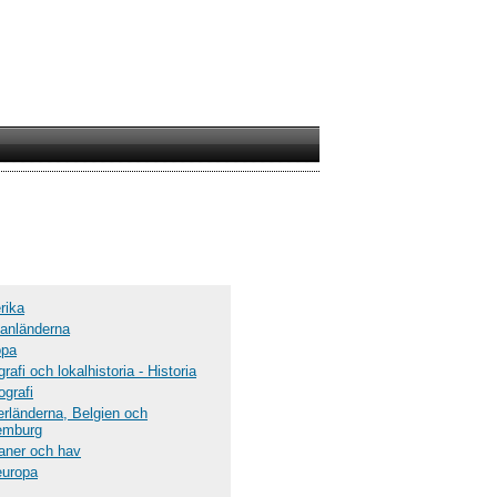
rika
anländerna
opa
rafi och lokalhistoria - Historia
ografi
rländerna, Belgien och
emburg
aner och hav
europa