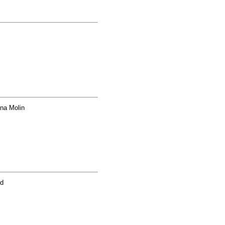
ena Molin
rd