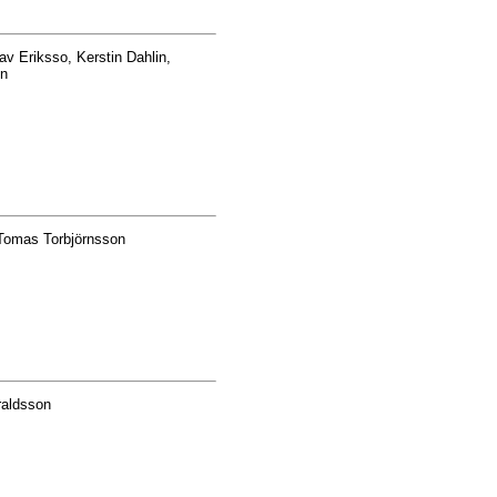
av Eriksso, Kerstin Dahlin,
on
 Tomas Torbjörnsson
raldsson