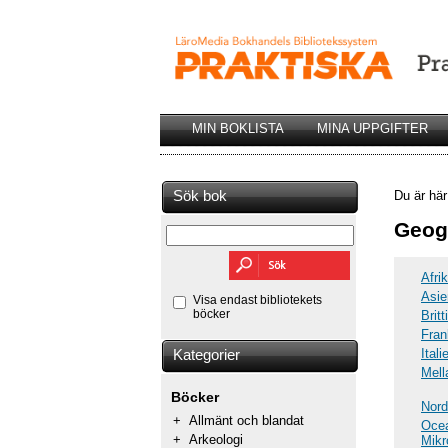
MIN BOKLISTA
MINA UPPGIFTER
Sök bok
Du är hä
Geogr
Afri
Asie
Visa endast bibliotekets
böcker
Brit
Fran
Itali
Kategorier
Mell
Böcker
Nor
+
Allmänt och blandat
Ocea
+
Arkeologi
Mikr