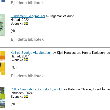
Ej i detta bibliotek
Fundament Geografi 7-9
av Ingemar Wiklund
Häftad, 2022
Svenska
(N)
Ej i detta bibliotek
Koll på Sverige Aktivitetsbok
av Kjell Haraldsson, Hanna Karlsson, L
Häftad, 2007
Svenska
(Nc)
Ej i detta bibliotek
PULS Geografi 4-6 Grundbok, uppl 4
av Katarina Olsson, Ingrid Åsgå
Inbunden, 2024
Svenska
(N)