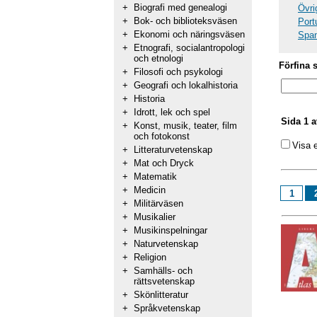
+
Biografi med genealogi
Övri
+
Bok- och biblioteksväsen
Port
+
Ekonomi och näringsväsen
Span
+
Etnografi, socialantropologi
och etnologi
Förfina 
+
Filosofi och psykologi
+
Geografi och lokalhistoria
+
Historia
+
Idrott, lek och spel
Sida 1 a
+
Konst, musik, teater, film
och fotokonst
Visa 
+
Litteraturvetenskap
+
Mat och Dryck
+
Matematik
+
Medicin
1
+
Militärväsen
+
Musikalier
+
Musikinspelningar
+
Naturvetenskap
+
Religion
+
Samhälls- och
rättsvetenskap
+
Skönlitteratur
+
Språkvetenskap