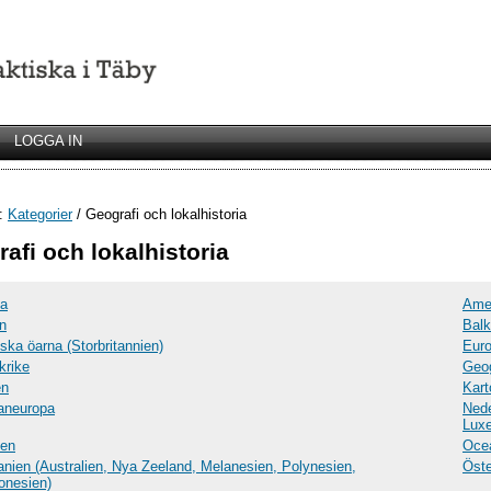
LOGGA IN
r:
Kategorier
/ Geografi och lokalhistoria
afi och lokalhistoria
ka
Ame
n
Balk
tiska öarna (Storbritannien)
Eur
krike
Geog
en
Kart
aneuropa
Nede
Lux
den
Oce
nien (Australien, Nya Zeeland, Melanesien, Polynesien,
Öst
onesien)