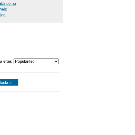
rländerna
weiz
ige
a efter:
ästa »