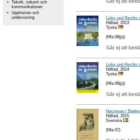
Går ej att best
+
Teknik, industri och
kommunikationer
+
Uppfostran och
undervisning
Links und Rechts 
Häftad, 2013
Tyska
(Nfa.08(p))
Går ej att best
Links und Rechts 
Häftad, 2014
Tyska
(Nfa.08(p))
Går ej att best
Harzresan / Baden
Häftad, 2015
Svenska
(Nfa.07)