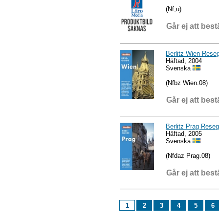
(Nf,u)
Går ej att best
Berlitz Wien Rese
Häftad, 2004
Svenska
(Nfbz Wien.08)
Går ej att best
Berlitz Prag Reseg
Häftad, 2005
Svenska
(Nfdaz Prag.08)
Går ej att best
1
2
3
4
5
6