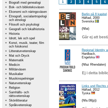
1
2
3
4
5
6
+
Biografi med genealogi
+
Bok- och biblioteksväsen
+
Ekonomi och näringsväsen
Berlin på 8 kapitel
+
Etnografi, socialantropologi
Häftad, 2000
och etnologi
Svenska
+
Filosofi och psykologi
(Nfai)
+
Geografi och lokalhistoria
+
Historia
Går ej att best
+
Idrott, lek och spel
+
Konst, musik, teater, film
och fotokonst
Regional Identity
+
Litteraturvetenskap
Hardback,
+
Mat och Dryck
Engelska
+
Matematik
(Nfaz Rhendalen)
+
Medicin
+
Militärväsen
Ej i detta bibli
+
Musikalier
+
Musikinspelningar
+
Naturvetenskap
Links und Rechts 
+
Religion
Häftad, 2012
+
Samhälls- och
Tyska
rättsvetenskap
(Nfa.08(p))
+
Skönlitteratur
+
Språkvetenskap