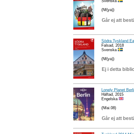
Svenska
(Nf(ya))
Går ej att best
Södra Tyskland Ea
Falsad, 2018
Svenska
(Nf(ya))
Ej i detta bibli
Lonely Planet Berl
Häftad, 2015
Engelska
(Nfai.08)
Går ej att best