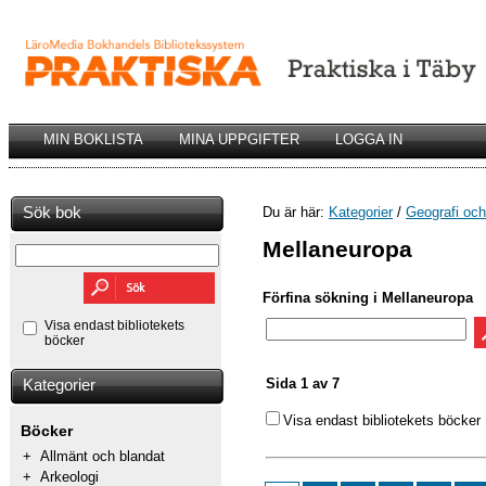
MIN BOKLISTA
MINA UPPGIFTER
LOGGA IN
Sök bok
Du är här:
Kategorier
/
Geografi och 
Mellaneuropa
Förfina sökning i Mellaneuropa
Visa endast bibliotekets
böcker
Sida 1 av 7
Kategorier
Visa endast bibliotekets böcker
Böcker
+
Allmänt och blandat
+
Arkeologi