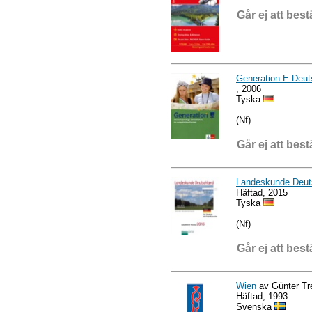
Går ej att best
Generation E Deut
, 2006
Tyska
(Nf)
Går ej att best
Landeskunde Deuts
Häftad, 2015
Tyska
(Nf)
Går ej att best
Wien
av Günter Tre
Häftad, 1993
Svenska