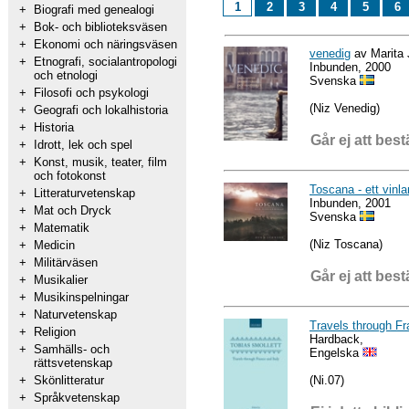
1
2
3
4
5
6
+
Biografi med genealogi
+
Bok- och biblioteksväsen
+
Ekonomi och näringsväsen
venedig
av Marita
+
Etnografi, socialantropologi
Inbunden, 2000
och etnologi
Svenska
+
Filosofi och psykologi
(Niz Venedig)
+
Geografi och lokalhistoria
+
Historia
Går ej att best
+
Idrott, lek och spel
+
Konst, musik, teater, film
och fotokonst
Toscana - ett vinl
+
Litteraturvetenskap
Inbunden, 2001
+
Mat och Dryck
Svenska
+
Matematik
(Niz Toscana)
+
Medicin
+
Militärväsen
Går ej att best
+
Musikalier
+
Musikinspelningar
+
Naturvetenskap
Travels through Fr
+
Religion
Hardback,
+
Samhälls- och
Engelska
rättsvetenskap
(Ni.07)
+
Skönlitteratur
+
Språkvetenskap