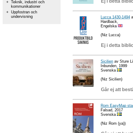
Ej i detta bibli
+
Teknik, industri och
kommunikationer
+
Uppfostran och
undervisning
Lucca 1430-1494
a
Hardback,
Engelska
(Niz Lucca)
Ej i detta bibli
Sicilien
av Sture L
Inbunden, 1999
Svenska
(Niz Sicilien)
Går ej att best
Rom EasyMap sta
Falsad, 2017
Svenska
(Niz Rom (ya))