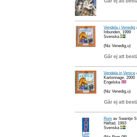
Går ej att best
Vendela i Venedig
a
Inbunden, 1999
Svenska
(Niz Venedig,u)
Går ej att best
Vendela in Venice
a
Kartonnage, 2000
Engelska
(Niz Venedig,u)
Går ej att best
Rom
av Swantje St
Häftad, 1993
Svenska
(Niz Rom.08)