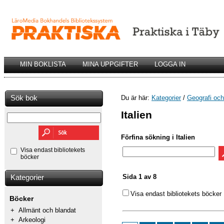
MIN BOKLISTA
MINA UPPGIFTER
LOGGA IN
Sök bok
Du är här:
Kategorier
/
Geografi och 
Italien
Förfina sökning i Italien
Visa endast bibliotekets
böcker
Sida 1 av 8
Kategorier
Visa endast bibliotekets böcker
Böcker
+
Allmänt och blandat
+
Arkeologi