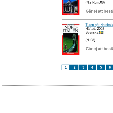
(Niz Rom.08)
Går ej att best
Turen går Norditali
Häftad, 2002
Svenska
(Ni.08)
Går ej att best
1
2
3
4
5
6