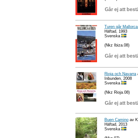
Går ej att best
Turen går Mallorca
Häftad, 1993
Svenska
(Nkz Ibiza.08)
Går ej att best
Rioja och Navarra
Inbunden, 2008
Svenska
(Nkz Rioja.08)
Går ej att best
Buen Camino
av Kj
Häftad, 2013
Svenska