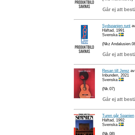
Går ej att best
Sydspanien runt
av
Häftad, 1991
Svenska
(Nkz Andalusien.0
Går ej att best
Resan till Jerez
av 
Inbunden, 2021
Svenska
(Nk.07)
Går ej att best
Turen går Spanien
Häftad, 1992
Svenska
(Nk.08)