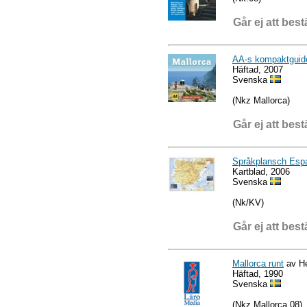
Går ej att best
AA-s kompaktguid
Häftad, 2007
Svenska
(Nkz Mallorca)
Går ej att best
Språkplansch Esp
Kartblad, 2006
Svenska
(Nk/KV)
Går ej att best
Mallorca runt
av He
Häftad, 1990
Svenska
(Nkz Mallorca.08)