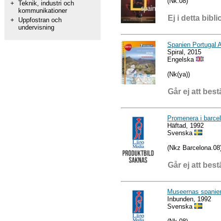
(Nk.08)
+
Teknik, industri och
kommunikationer
Ej i detta bibli
+
Uppfostran och
undervisning
Spanien Portugal A
Spiral, 2015
Engelska
(Nk(ya))
Går ej att best
Promenera i barce
Häftad, 1992
Svenska
(Nkz Barcelona.08
Går ej att best
Museernas spanie
Inbunden, 1992
Svenska