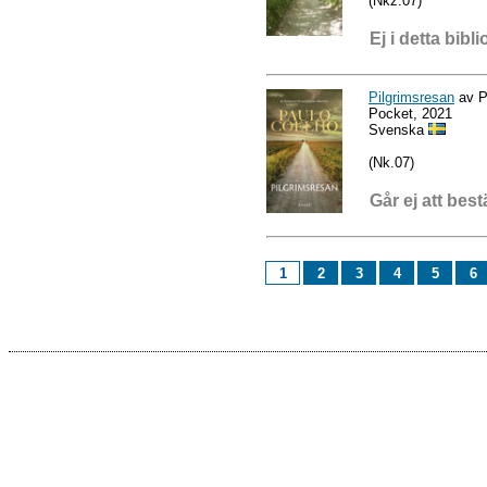
(Nkz.07)
Ej i detta bibli
Pilgrimsresan
av P
Pocket, 2021
Svenska
(Nk.07)
Går ej att best
1
2
3
4
5
6