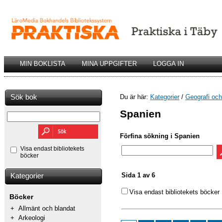
MIN BOKLISTA
MINA UPPGIFTER
LOGGA IN
Sök bok
Du är här:
Kategorier
/
Geografi och 
Spanien
Förfina sökning i Spanien
Visa endast bibliotekets
böcker
Sida 1 av 6
Kategorier
Visa endast bibliotekets böcker
Böcker
+
Allmänt och blandat
+
Arkeologi