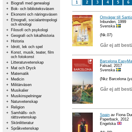
1
2
3
4
5
6
+
Biografi med genealogi
+
Bok- och biblioteksväsen
+
Ekonomi och näringsväsen
Omvägar till Santi
+
Etnografi, socialantropologi
Inbunden, 1999
och etnologi
Svenska
+
Filosofi och psykologi
(Nk.07)
+
Geografi och lokalhistoria
+
Historia
Går ej att best
+
Idrott, lek och spel
+
Konst, musik, teater, film
och fotokonst
Barcelona EasyMa
+
Litteraturvetenskap
Falsad, 2017
+
Mat och Dryck
Svenska
+
Matematik
(Nkz Barcelona (ya
+
Medicin
+
Militärväsen
Går ej att best
+
Musikalier
+
Musikinspelningar
+
Naturvetenskap
+
Religion
+
Samhälls- och
Spain
av Fiona Du
rättsvetenskap
Paperback, 2012
+
Skönlitteratur
Engelska
+
Språkvetenskap