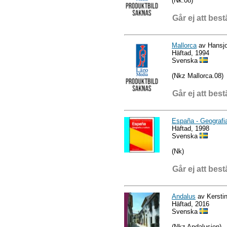
(Nk.08)
Går ej att best
Mallorca
av Hansj
Häftad, 1994
Svenska
(Nkz Mallorca.08)
Går ej att best
España - Geografia
Häftad, 1998
Svenska
(Nk)
Går ej att best
Andalus
av Kerstin
Häftad, 2016
Svenska
(Nkz Andalusien)