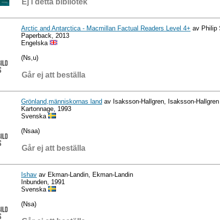
Ej i detta bibliotek
Arctic and Antarctica - Macmillan Factual Readers Level 4+
av Philip 
Paperback, 2013
Engelska
(Ns,u)
Går ej att beställa
Grönland,människornas land
av Isaksson-Hallgren, Isaksson-Hallgren
Kartonnage, 1993
Svenska
(Nsaa)
Går ej att beställa
Ishav
av Ekman-Landin, Ekman-Landin
Inbunden, 1991
Svenska
(Nsa)