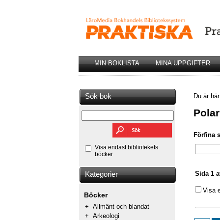
MIN BOKLISTA
MINA UPPGIFTER
Sök bok
Du är hä
Pola
Förfina 
Visa endast bibliotekets
böcker
Sida 1 a
Kategorier
Visa 
Böcker
+
Allmänt och blandat
+
Arkeologi