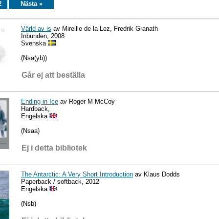
2
Nästa »
Värld av is
av Mireille de la Lez, Fredrik Granath
Inbunden, 2008
Svenska
(Nsa(yb))
Går ej att beställa
Ending in Ice
av Roger M McCoy
Hardback,
Engelska
(Nsaa)
Ej i detta bibliotek
The Antarctic: A Very Short Introduction
av Klaus Dodds
Paperback / softback, 2012
Engelska
(Nsb)