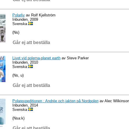
Polarliv
av Rolf Kjellström
Inbunden, 2009
Svenska
(Ns)
Går ej att beställa
Livet vid polerna-planet earth
av Steve Parker
Inbunden, 2010
Svenska
(Ns, u)
Går ej att beställa
Polarexpeditionen : Andrée och jakten på Nordpolen
av Alec Wilkinso
Inbunden, 2014
Svenska
(Nsa:k)
Går ej att beställa