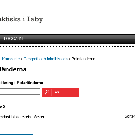
LOGGA IN
r:
Kategorier
/
Geografi och lokalhistoria
/ Polarländerna
rländerna
sökning i Polarländerna
v 2
Sorter
endast bibliotekets böcker