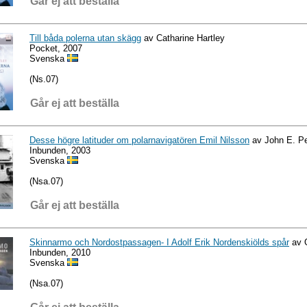
Går ej att beställa
Till båda polerna utan skägg
av Catharine Hartley
Pocket, 2007
Svenska
(Ns.07)
Går ej att beställa
Desse högre latituder om polarnavigatören Emil Nilsson
av John E. P
Inbunden, 2003
Svenska
(Nsa.07)
Går ej att beställa
Skinnarmo och Nordostpassagen- I Adolf Erik Nordenskiölds spår
av O
Inbunden, 2010
Svenska
(Nsa.07)