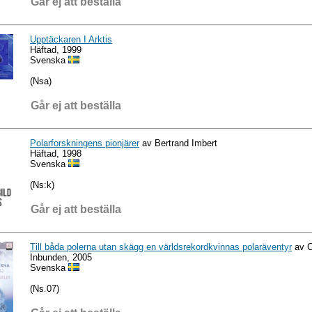
Går ej att beställa
Upptäckaren I Arktis
Häftad, 1999
Svenska
(Nsa)
Går ej att beställa
Polarforskningens pionjärer
av Bertrand Imbert
Häftad, 1998
Svenska
(Ns:k)
Går ej att beställa
Till båda polerna utan skägg en världsrekordkvinnas polaräventyr
av C
Inbunden, 2005
Svenska
(Ns.07)