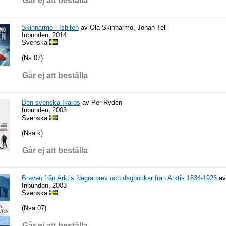
Går ej att beställa
Skinnarmo - Isbiten
av Ola Skinnarmo, Johan Tell
Inbunden, 2014
Svenska
(Ns.07)
Går ej att beställa
Den svenska Ikaros
av Per Rydén
Inbunden, 2003
Svenska
(Nsa:k)
Går ej att beställa
Breven från Arktis Några brev och dagböcker från Arktis 1834-1926
av 
Inbunden, 2003
Svenska
(Nsa.07)
Går ej att beställa