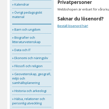
Privatpersoner
» Kalendrar
Webbshopen är enbart för våra kun
» Övrigt pedagogiskt
material
Saknar du lösenord?
Beställ lösenord här!
» Barn och ungdom
» Biografier och
litteraturvetenskap
» Data och IT
» Ekonomi och näringsliv
» Filosofi och religion
» Geovetenskap, geografi,
miljö och
samhällsplanering
» Historia och arkeologi
» Hälsa, relationer och
personlig utveckling