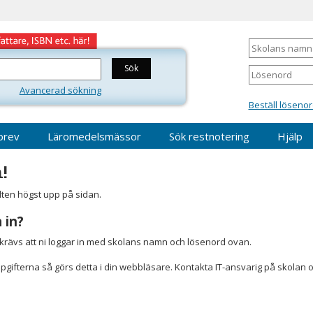
Skolans
namn
Lösenord
Avancerad sökning
Beställ lösenor
brev
Läromedelsmässor
Sök restnotering
Hjälp
!
älten högst upp på sidan.
 in?
r krävs att ni loggar in med skolans namn och lösenord ovan.
gifterna så görs detta i din webbläsare. Kontakta IT-ansvarig på skolan 