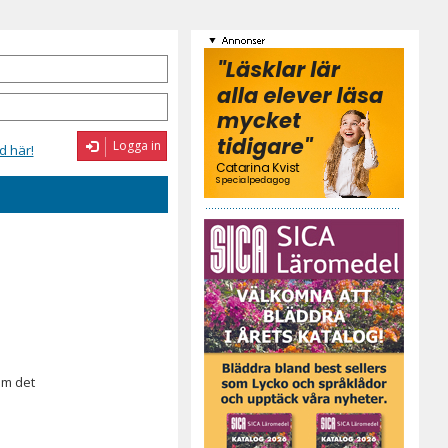
Logga in
d här!
om det