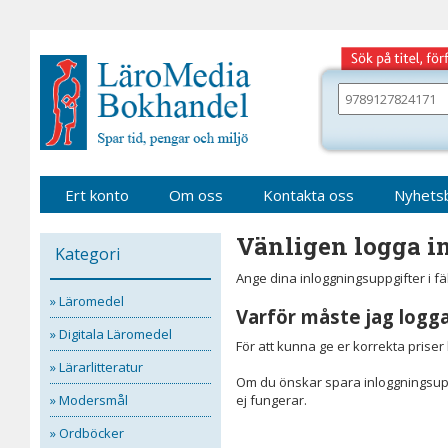
Gå
till
sidinnehåll
Sök
bland
alla
våra
böcker
Ert konto
Om oss
Kontakta oss
Nyhets
Vänligen logga in
Kategori
Ange dina inloggningsuppgifter i f
» Läromedel
Varför måste jag logga
» Digitala Läromedel
För att kunna ge er korrekta prise
» Lärarlitteratur
Om du önskar spara inloggningsupp
» Modersmål
ej fungerar.
» Ordböcker