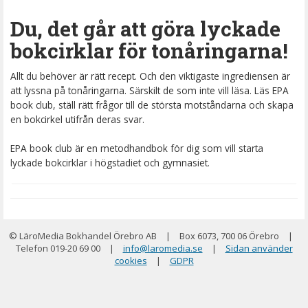
Du, det går att göra lyckade
bokcirklar för tonåringarna!
Allt du behöver är rätt recept. Och den viktigaste ingrediensen är
att lyssna på tonåringarna. Särskilt de som inte vill läsa. Läs EPA
book club, ställ rätt frågor till de största motståndarna och skapa
en bokcirkel utifrån deras svar.
EPA book club är en metodhandbok för dig som vill starta
lyckade bokcirklar i högstadiet och gymnasiet.
© LäroMedia Bokhandel Örebro AB
|
Box 6073, 700 06 Örebro
|
Telefon 019-20 69 00
|
info@laromedia.se
|
Sidan använder
cookies
|
GDPR