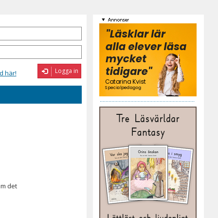
Logga in
d här!
om det