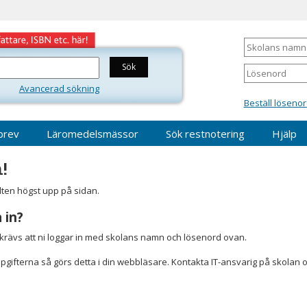
Skolans
namn
Lösenord
Avancerad sökning
Beställ lösenor
brev
Läromedelsmässor
Sök restnotering
Hjälp
!
älten högst upp på sidan.
 in?
r krävs att ni loggar in med skolans namn och lösenord ovan.
gifterna så görs detta i din webbläsare. Kontakta IT-ansvarig på skolan 