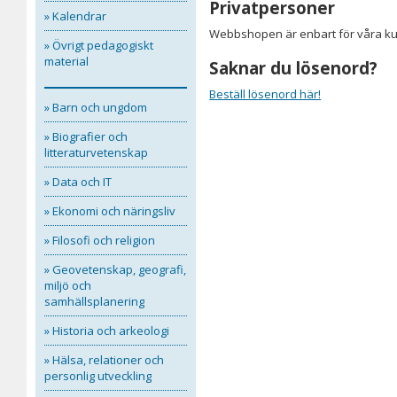
Privatpersoner
» Kalendrar
Webbshopen är enbart för våra kun
» Övrigt pedagogiskt
material
Saknar du lösenord?
Beställ lösenord här!
» Barn och ungdom
» Biografier och
litteraturvetenskap
» Data och IT
» Ekonomi och näringsliv
» Filosofi och religion
» Geovetenskap, geografi,
miljö och
samhällsplanering
» Historia och arkeologi
» Hälsa, relationer och
personlig utveckling