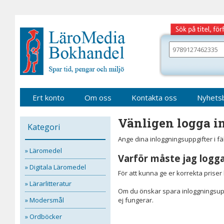
Gå
till
sidinnehåll
Sök
bland
alla
våra
böcker
Ert konto
Om oss
Kontakta oss
Nyhets
Vänligen logga in
Kategori
Ange dina inloggningsuppgifter i f
» Läromedel
Varför måste jag logga
» Digitala Läromedel
För att kunna ge er korrekta prise
» Lärarlitteratur
Om du önskar spara inloggningsupp
» Modersmål
ej fungerar.
» Ordböcker