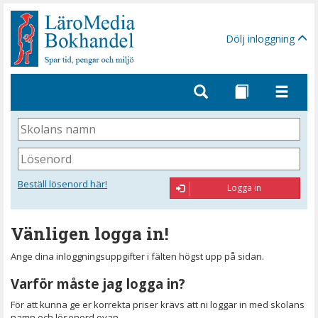
Gå
till
sidinnehåll
Dölj inloggning
Skolans
namn
Lösenord
Beställ lösenord här!
Logga in
Vänligen logga in!
Ange dina inloggningsuppgifter i fälten högst upp på sidan.
Varför måste jag logga in?
För att kunna ge er korrekta priser krävs att ni loggar in med skolans
namn och lösenord ovan.