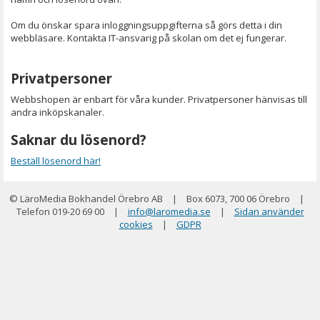
Om du önskar spara inloggningsuppgifterna så görs detta i din
webbläsare. Kontakta IT-ansvarig på skolan om det ej fungerar.
Privatpersoner
Webbshopen är enbart för våra kunder. Privatpersoner hänvisas till
andra inköpskanaler.
Saknar du lösenord?
Beställ lösenord här!
© LäroMedia Bokhandel Örebro AB
|
Box 6073, 700 06 Örebro
|
Telefon 019-20 69 00
|
info@laromedia.se
|
Sidan använder
cookies
|
GDPR