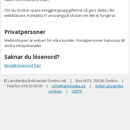
Om du önskar spara inloggningsuppgifterna så görs detta i din
webbläsare. Kontakta IT-ansvarig på skolan om det ej fungerar.
Privatpersoner
Webbshopen är enbart för våra kunder. Privatpersoner hänvisas till
andra inköpskanaler.
Saknar du lösenord?
Beställ lösenord här!
© LäroMedia Bokhandel Örebro AB
|
Box 6073, 700 06 Örebro
|
Telefon 019-20 69 00
|
info@laromedia.se
|
Sidan använder
cookies
|
GDPR