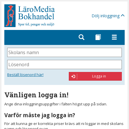
Gå
till
sidinnehåll
Dölj inloggning
Skolans
namn
Lösenord
Beställ lösenord här!
Logga in
Vänligen logga in!
Ange dina inloggningsuppgifter i fälten högst upp på sidan.
Varför måste jag logga in?
För att kunna ge er korrekta priser krävs att ni loggar in med skolans
namn och lösenord ovan.