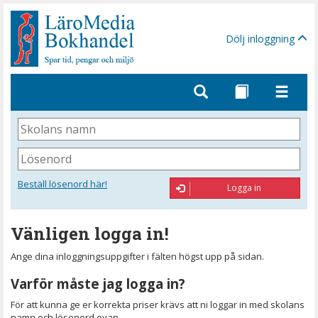
Gå
till
sidinnehåll
Dölj inloggning
Skolans
namn
Lösenord
Beställ lösenord här!
Logga in
Vänligen logga in!
Ange dina inloggningsuppgifter i fälten högst upp på sidan.
Varför måste jag logga in?
För att kunna ge er korrekta priser krävs att ni loggar in med skolans
namn och lösenord ovan.