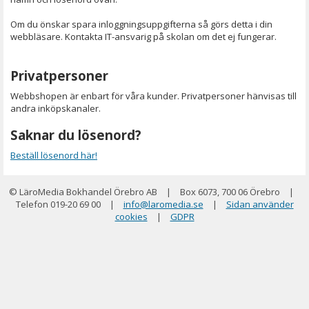
Om du önskar spara inloggningsuppgifterna så görs detta i din
webbläsare. Kontakta IT-ansvarig på skolan om det ej fungerar.
Privatpersoner
Webbshopen är enbart för våra kunder. Privatpersoner hänvisas till
andra inköpskanaler.
Saknar du lösenord?
Beställ lösenord här!
© LäroMedia Bokhandel Örebro AB
|
Box 6073, 700 06 Örebro
|
Telefon 019-20 69 00
|
info@laromedia.se
|
Sidan använder
cookies
|
GDPR