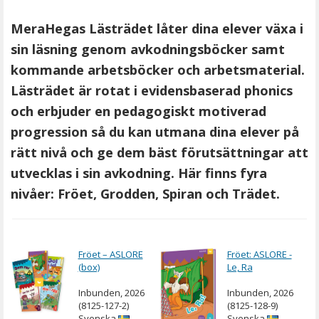
MeraHegas Lästrädet låter dina elever växa i
sin läsning genom avkodningsböcker samt
kommande arbetsböcker och arbetsmaterial.
Lästrädet är rotat i evidensbaserad phonics
och erbjuder en pedagogiskt motiverad
progression så du kan utmana dina elever på
rätt nivå och ge dem bäst förutsättningar att
utvecklas i sin avkodning. Här finns fyra
nivåer: Fröet, Grodden, Spiran och Trädet.
Fröet – ASLORE
Fröet: ASLORE -
(box)
Le, Ra
Inbunden, 2026
Inbunden, 2026
(8125-127-2)
(8125-128-9)
Svenska
Svenska