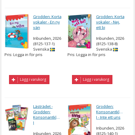
Grodden: Korta
Grodden: Korta
vokaler - En ny
vokaler - Nej,
vän
ett bi
Inbunden, 2026
Inbunden, 2026
(8125-137-1)
(8125-138-8)
Svenska
Svenska
Pris: Logga in för pris
Pris: Logga in för pris
Lägg i varukorg
Lägg i varukorg
Lästrädet -
Grodden:
Grodden:
Konsonantkluster
Konsonantkluster
I - Inte ett uns
I
Inbunden, 2026
Inbunden, 2026
(8125-140-1)