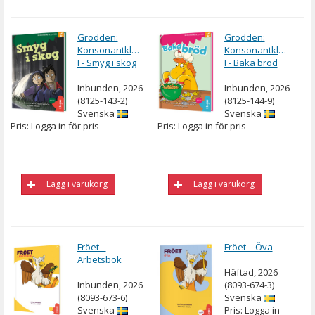
Grodden:
Grodden:
Konsonantkluster
Konsonantkluster
I - Smyg i skog
I - Baka bröd
Inbunden, 2026
Inbunden, 2026
(8125-143-2)
(8125-144-9)
Svenska
Svenska
Pris: Logga in för pris
Pris: Logga in för pris
Lägg i varukorg
Lägg i varukorg
Fröet –
Fröet – Öva
Arbetsbok
Häftad, 2026
Inbunden, 2026
(8093-674-3)
(8093-673-6)
Svenska
Svenska
Pris: Logga in