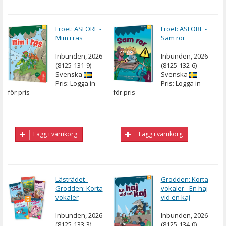
Fröet: ASLORE -
Fröet: ASLORE -
Mim i ras
Sam ror
Inbunden, 2026
Inbunden, 2026
(8125-131-9)
(8125-132-6)
Svenska
Svenska
Pris: Logga in
Pris: Logga in
för pris
för pris
Lägg i varukorg
Lägg i varukorg
Lästrädet -
Grodden: Korta
Grodden: Korta
vokaler - En haj
vokaler
vid en kaj
Inbunden, 2026
Inbunden, 2026
(8125-133-3)
(8125-134-0)