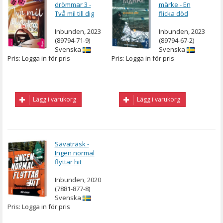
drömmar 3 -
märke - En
Två mil till dig
flicka död
Inbunden, 2023
Inbunden, 2023
(89794-71-9)
(89794-67-2)
Svenska
Svenska
Pris: Logga in för pris
Pris: Logga in för pris
Lägg i varukorg
Lägg i varukorg
Sävaträsk -
Ingen normal
flyttar hit
Inbunden, 2020
(7881-877-8)
Svenska
Pris: Logga in för pris