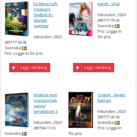
En Minecraft-
Känd! - Viral
creepers
dagbok III -
Inbunden, 2023
Skelett-
(89777-75-0)
sommar
Svenska
Pris: Logga in
Inbunden, 2023
för pris
(89777-95-8)
Svenska
Pris: Logga in för pris
Lägg i varukorg
Lägg i varukorg
Knäppa men
Creepy - Nagel-
(nästan) helt
barnen
sanna
berättelser 3
Inbunden, 2023
(89777-43-9)
Inbunden, 2023
Svenska
(89794-11-5)
Pris: Logga in
Svenska
för pris