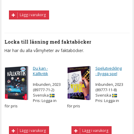
Lägg i varukorg
Locka till läsning med faktaböcker
Här har du alla vårnyheter av faktaböcker.
Du kan -
Spelutveckling
Källkritik
- Bygga spel
Inbunden, 2023
Inbunden, 2023
(89777-71-2)
(89777-11-8)
Svenska
Svenska
Pris: Logga in
Pris: Logga in
för pris
för pris
Lägg i varukorg
Lägg i varukorg