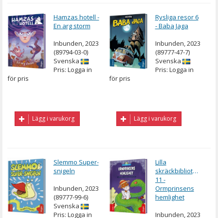
Hamzas hotell -
Rysliga resor 6
En arg storm
- Baba Jaga
Inbunden, 2023
Inbunden, 2023
(89794-03-0)
(89777-47-7)
Svenska
Svenska
Pris: Logga in
Pris: Logga in
för pris
för pris
Lägg i varukorg
Lägg i varukorg
Slemmo Super-
Lilla
snigeln
skräckbiblioteket
11 -
Inbunden, 2023
Ormprinsens
(89777-99-6)
hemlighet
Svenska
Pris: Logga in
Inbunden, 2023