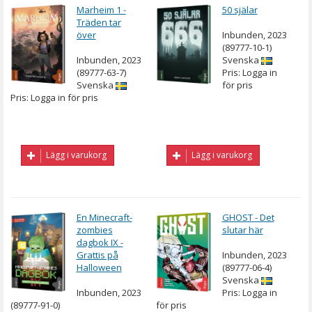
Marheim 1 -
50 själar
Träden tar
över
Inbunden, 2023
(89777-10-1)
Inbunden, 2023
Svenska
(89777-63-7)
Pris: Logga in
Svenska
för pris
Pris: Logga in för pris
Lägg i varukorg
Lägg i varukorg
En Minecraft-
GHOST - Det
zombies
slutar här
dagbok IX -
Grattis på
Inbunden, 2023
Halloween
(89777-06-4)
Svenska
Inbunden, 2023
Pris: Logga in
(89777-91-0)
för pris