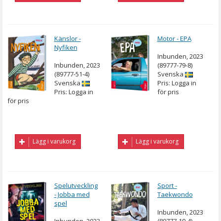
Känslor -
Motor - EPA
Nyfiken
Inbunden, 2023
Inbunden, 2023
(89777-79-8)
(89777-51-4)
Svenska
Svenska
Pris: Logga in
Pris: Logga in
för pris
för pris
Lägg i varukorg
Lägg i varukorg
Spelutveckling
Sport -
- Jobba med
Taekwondo
spel
Inbunden, 2023