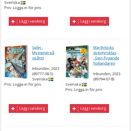
Svenska
Pris: Logga in för pris
Lägg i varukorg
Lägg i varukorg
Splej -
Maj Bylocks
Mysteriet på
äventyrsklassiker
spåret
- Den flygande
holländaren
Inbunden, 2023
(89777-38-5)
Inbunden, 2023
Svenska
(89794-07-8)
Pris: Logga in för pris
Svenska
Pris: Logga in för pris
Lägg i varukorg
Lägg i varukorg