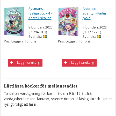
Rysmans
Älvornas
rysliga butik 4 -
äventyr - Farlig
Kristall-skallen
lycka
Inbunden, 2025
Inbunden, 2023
(89794-91-7)
(89777-27-9)
Svenska
Svenska
Pris: Logga in för pris
Pris: Logga in för pris
Lägg i varukorg
Lägg i varukorg
Lättlästa böcker för mellanstadiet
Ta del av vårutgivning för barn i åldern 9 till 12 år: från
vardagsberättelser, fantasy, science fiction till läskig skräck. Det är
rysligt roligt att läsa!