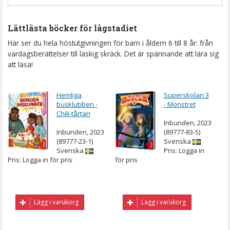
Lättlästa böcker för lågstadiet
Här ser du hela höstutgivningen för barn i åldern 6 till 8 år: från
vardagsberättelser till läskig skräck. Det är spännande att lära sig
att läsa!
Hemliga
Superskolan 3
busklubben -
- Monstret
Chili-tårtan
Inbunden, 2023
Inbunden, 2023
(89777-83-5)
(89777-23-1)
Svenska
Svenska
Pris: Logga in
Pris: Logga in för pris
för pris
Lägg i varukorg
Lägg i varukorg