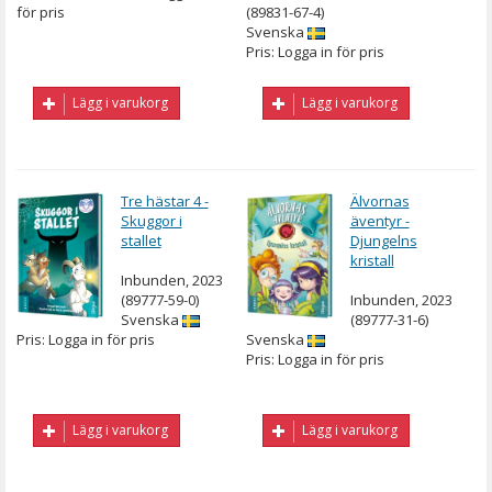
för pris
(89831-67-4)
Svenska
Pris: Logga in för pris
Lägg i varukorg
Lägg i varukorg
Tre hästar 4 -
Älvornas
Skuggor i
äventyr -
stallet
Djungelns
kristall
Inbunden, 2023
(89777-59-0)
Inbunden, 2023
Svenska
(89777-31-6)
Pris: Logga in för pris
Svenska
Pris: Logga in för pris
Lägg i varukorg
Lägg i varukorg