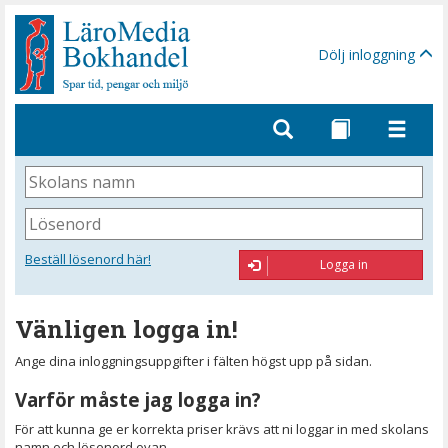
Gå
till
sidinnehåll
Dölj inloggning
Skolans
namn
Lösenord
Beställ lösenord här!
Logga in
Vänligen logga in!
Ange dina inloggningsuppgifter i fälten högst upp på sidan.
Varför måste jag logga in?
För att kunna ge er korrekta priser krävs att ni loggar in med skolans
namn och lösenord ovan.