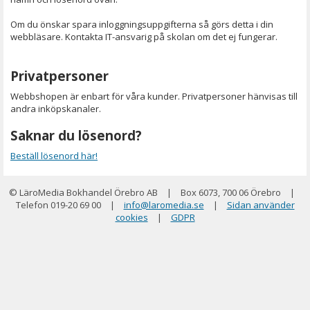
Om du önskar spara inloggningsuppgifterna så görs detta i din
webbläsare. Kontakta IT-ansvarig på skolan om det ej fungerar.
Privatpersoner
Webbshopen är enbart för våra kunder. Privatpersoner hänvisas till
andra inköpskanaler.
Saknar du lösenord?
Beställ lösenord här!
© LäroMedia Bokhandel Örebro AB
|
Box 6073, 700 06 Örebro
|
Telefon 019-20 69 00
|
info@laromedia.se
|
Sidan använder
cookies
|
GDPR