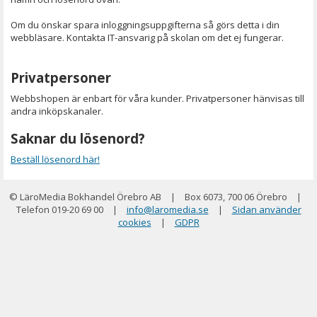
Om du önskar spara inloggningsuppgifterna så görs detta i din
webbläsare. Kontakta IT-ansvarig på skolan om det ej fungerar.
Privatpersoner
Webbshopen är enbart för våra kunder. Privatpersoner hänvisas till
andra inköpskanaler.
Saknar du lösenord?
Beställ lösenord här!
© LäroMedia Bokhandel Örebro AB
|
Box 6073, 700 06 Örebro
|
Telefon 019-20 69 00
|
info@laromedia.se
|
Sidan använder
cookies
|
GDPR