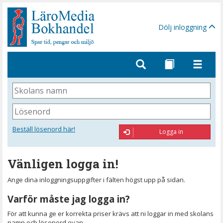
Gå
till
sidinnehåll
Dölj inloggning
Skolans
namn
Lösenord
Beställ lösenord här!
Logga in
Vänligen logga in!
Ange dina inloggningsuppgifter i fälten högst upp på sidan.
Varför måste jag logga in?
För att kunna ge er korrekta priser krävs att ni loggar in med skolans
namn och lösenord ovan.