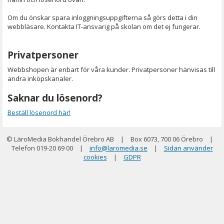
Om du önskar spara inloggningsuppgifterna så görs detta i din
webbläsare. Kontakta IT-ansvarig på skolan om det ej fungerar.
Privatpersoner
Webbshopen är enbart för våra kunder. Privatpersoner hänvisas till
andra inköpskanaler.
Saknar du lösenord?
Beställ lösenord här!
© LäroMedia Bokhandel Örebro AB
|
Box 6073, 700 06 Örebro
|
Telefon 019-20 69 00
|
info@laromedia.se
|
Sidan använder
cookies
|
GDPR