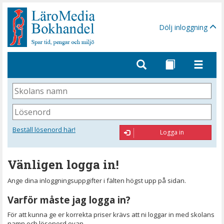
Gå
till
sidinnehåll
Dölj inloggning
Skolans
namn
Lösenord
Beställ lösenord här!
Logga in
Vänligen logga in!
Ange dina inloggningsuppgifter i fälten högst upp på sidan.
Varför måste jag logga in?
För att kunna ge er korrekta priser krävs att ni loggar in med skolans
namn och lösenord ovan.