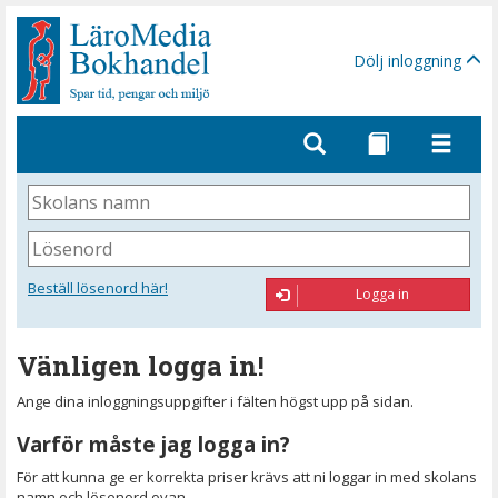
Gå
till
sidinnehåll
Dölj inloggning
Skolans
namn
Lösenord
Beställ lösenord här!
Logga in
Vänligen logga in!
Ange dina inloggningsuppgifter i fälten högst upp på sidan.
Varför måste jag logga in?
För att kunna ge er korrekta priser krävs att ni loggar in med skolans
namn och lösenord ovan.