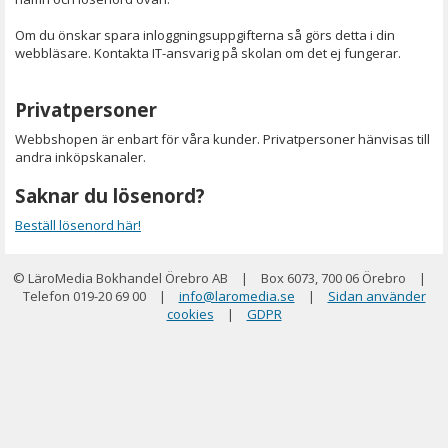
Om du önskar spara inloggningsuppgifterna så görs detta i din
webbläsare. Kontakta IT-ansvarig på skolan om det ej fungerar.
Privatpersoner
Webbshopen är enbart för våra kunder. Privatpersoner hänvisas till
andra inköpskanaler.
Saknar du lösenord?
Beställ lösenord här!
© LäroMedia Bokhandel Örebro AB
|
Box 6073, 700 06 Örebro
|
Telefon 019-20 69 00
|
info@laromedia.se
|
Sidan använder
cookies
|
GDPR