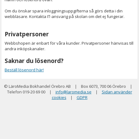
Om du önskar spara inloggningsuppgifterna så görs detta i din
webbläsare. Kontakta IT-ansvarig på skolan om det ej fungerar.
Privatpersoner
Webbshopen är enbart för våra kunder. Privatpersoner hänvisas till
andra inköpskanaler.
Saknar du lösenord?
Beställ lösenord här!
© LäroMedia Bokhandel Örebro AB
|
Box 6073, 700 06 Örebro
|
Telefon 019-20 69 00
|
info@laromedia.se
|
Sidan använder
cookies
|
GDPR