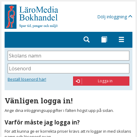
Gå
till
sidinnehåll
Dölj inloggning
Skolans
namn
Lösenord
Beställ lösenord här!
Logga in
Vänligen logga in!
Ange dina inloggningsuppgifter i fälten högst upp på sidan.
Varför måste jag logga in?
För att kunna ge er korrekta priser krävs att ni loggar in med skolans
namn och lösenord ovan.