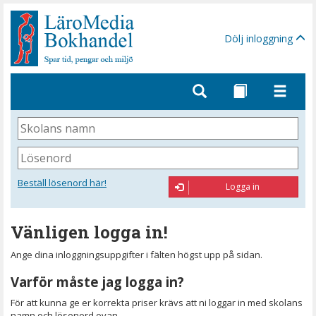
Gå
till
sidinnehåll
Dölj inloggning
Skolans
namn
Lösenord
Beställ lösenord här!
Logga in
Vänligen logga in!
Ange dina inloggningsuppgifter i fälten högst upp på sidan.
Varför måste jag logga in?
För att kunna ge er korrekta priser krävs att ni loggar in med skolans
namn och lösenord ovan.