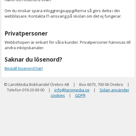
Om du önskar spara inloggningsuppgifterna så görs detta i din
webbläsare. Kontakta IT-ansvarig på skolan om det ej fungerar.
Privatpersoner
Webbshopen är enbart för våra kunder. Privatpersoner hänvisas till
andra inköpskanaler.
Saknar du lösenord?
Beställ lösenord här!
© LäroMedia Bokhandel Örebro AB
|
Box 6073, 700 06 Örebro
|
Telefon 019-20 69 00
|
info@laromedia.se
|
Sidan använder
cookies
|
GDPR