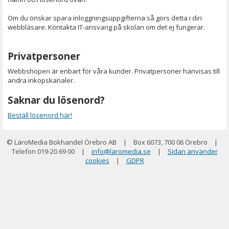
Om du önskar spara inloggningsuppgifterna så görs detta i din
webbläsare. Kontakta IT-ansvarig på skolan om det ej fungerar.
Privatpersoner
Webbshopen är enbart för våra kunder. Privatpersoner hänvisas till
andra inköpskanaler.
Saknar du lösenord?
Beställ lösenord här!
© LäroMedia Bokhandel Örebro AB
|
Box 6073, 700 06 Örebro
|
Telefon 019-20 69 00
|
info@laromedia.se
|
Sidan använder
cookies
|
GDPR