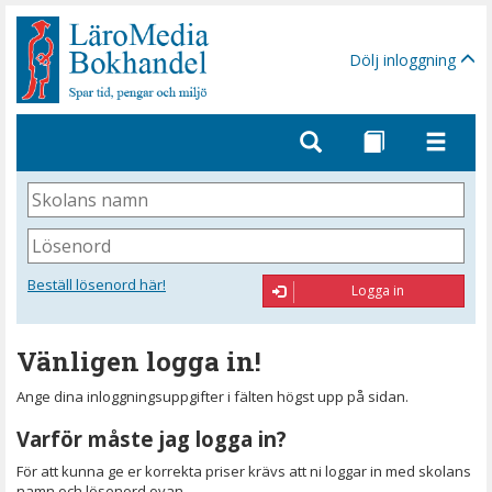
Gå
till
sidinnehåll
Dölj inloggning
Skolans
namn
Lösenord
Beställ lösenord här!
Logga in
Vänligen logga in!
Ange dina inloggningsuppgifter i fälten högst upp på sidan.
Varför måste jag logga in?
För att kunna ge er korrekta priser krävs att ni loggar in med skolans
namn och lösenord ovan.