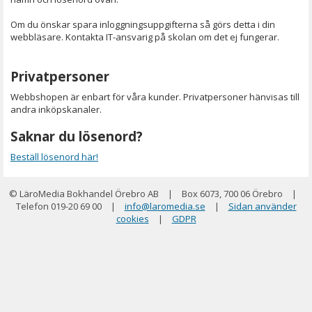
Om du önskar spara inloggningsuppgifterna så görs detta i din
webbläsare. Kontakta IT-ansvarig på skolan om det ej fungerar.
Privatpersoner
Webbshopen är enbart för våra kunder. Privatpersoner hänvisas till
andra inköpskanaler.
Saknar du lösenord?
Beställ lösenord här!
© LäroMedia Bokhandel Örebro AB
|
Box 6073, 700 06 Örebro
|
Telefon 019-20 69 00
|
info@laromedia.se
|
Sidan använder
cookies
|
GDPR