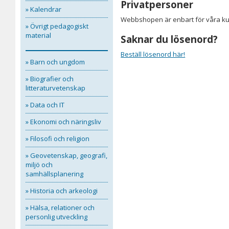
Privatpersoner
» Kalendrar
Webbshopen är enbart för våra kun
» Övrigt pedagogiskt
material
Saknar du lösenord?
Beställ lösenord här!
» Barn och ungdom
» Biografier och
litteraturvetenskap
» Data och IT
» Ekonomi och näringsliv
» Filosofi och religion
» Geovetenskap, geografi,
miljö och
samhällsplanering
» Historia och arkeologi
» Hälsa, relationer och
personlig utveckling