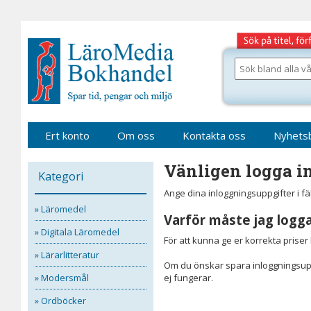
Gå
till
sidinnehåll
Sök
bland
alla
våra
böcker
Ert konto
Om oss
Kontakta oss
Nyhets
Vänligen logga in
Kategori
Ange dina inloggningsuppgifter i f
» Läromedel
Varför måste jag logga
» Digitala Läromedel
För att kunna ge er korrekta prise
» Lärarlitteratur
Om du önskar spara inloggningsupp
» Modersmål
ej fungerar.
» Ordböcker