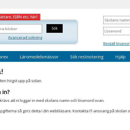
Skolans
namn
Lösenord
Avancerad sökning
Beställ lösenor
brev
Läromedelsmässor
Sök restnotering
Hjälp
!
älten högst upp på sidan.
 in?
r krävs att ni loggar in med skolans namn och lösenord ovan.
gifterna så görs detta i din webbläsare. Kontakta IT-ansvarig på skolan 