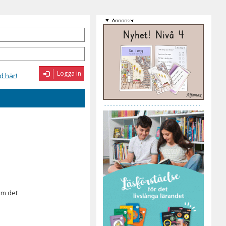
Logga in
d här!
om det