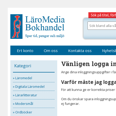
Gå
till
sidinnehåll
Sök
bland
alla
våra
böcker
Ert konto
Om oss
Kontakta oss
Nyhets
Vänligen logga in
Kategori
Ange dina inloggningsuppgifter i f
» Läromedel
Varför måste jag logga
» Digitala Läromedel
För att kunna ge er korrekta prise
» Lärarlitteratur
Om du önskar spara inloggningsupp
» Modersmål
ej fungerar.
» Ordböcker