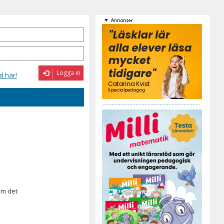
Logga in
d här!
om det