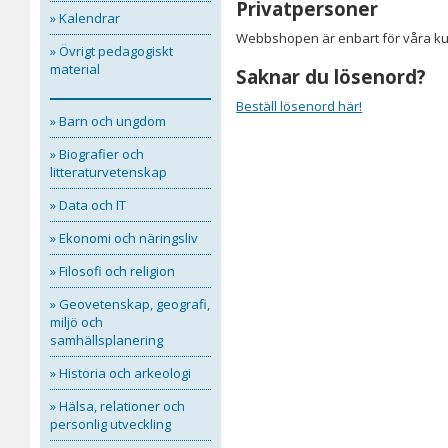
Privatpersoner
» Kalendrar
Webbshopen är enbart för våra kun
» Övrigt pedagogiskt
material
Saknar du lösenord?
Beställ lösenord här!
» Barn och ungdom
» Biografier och
litteraturvetenskap
» Data och IT
» Ekonomi och näringsliv
» Filosofi och religion
» Geovetenskap, geografi,
miljö och
samhällsplanering
» Historia och arkeologi
» Hälsa, relationer och
personlig utveckling