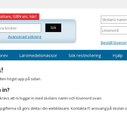
Skolans
namn
Lösenord
Avancerad sökning
Beställ lösenor
brev
Läromedelsmässor
Sök restnotering
Hjälp
!
älten högst upp på sidan.
 in?
r krävs att ni loggar in med skolans namn och lösenord ovan.
gifterna så görs detta i din webbläsare. Kontakta IT-ansvarig på skolan 