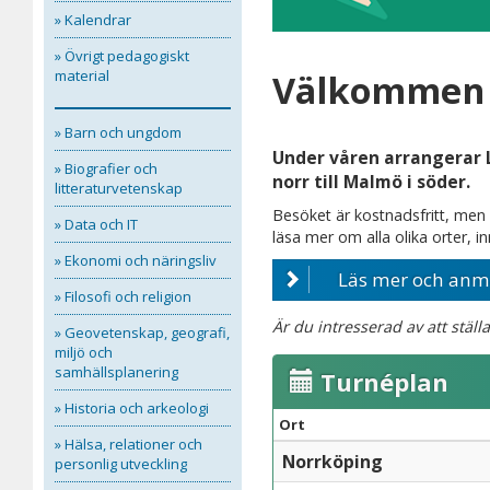
» Kalendrar
» Övrigt pedagogiskt
material
Välkommen t
» Barn och ungdom
Under våren arrangerar 
» Biografier och
norr till Malmö i söder.
litteraturvetenskap
Besöket är kostnadsfritt, men 
» Data och IT
läsa mer om alla olika orter, i
» Ekonomi och näringsliv
Läs mer och anmä
» Filosofi och religion
Är du intresserad av att ställ
» Geovetenskap, geografi,
miljö och
samhällsplanering
Turnéplan
» Historia och arkeologi
Ort
» Hälsa, relationer och
Norrköping
personlig utveckling