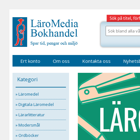
Gå
till
sidinnehåll
Sök
bland
alla
våra
böcker
Ert konto
Om oss
Kontakta oss
Nyhets
Kategori
» Läromedel
» Digitala Läromedel
» Lärarlitteratur
» Modersmål
» Ordböcker