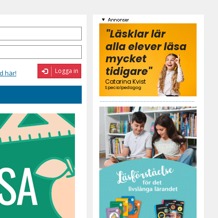
Logga in
d här!