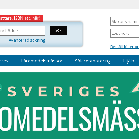
Skolans
namn
Lösenord
Avancerad sökning
Beställ lösenor
brev
Läromedelsmässor
Sök restnotering
Hjälp