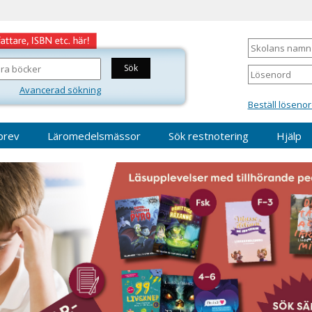
Skolans
namn
Lösenord
Avancerad sökning
Beställ lösenor
brev
Läromedelsmässor
Sök restnotering
Hjälp