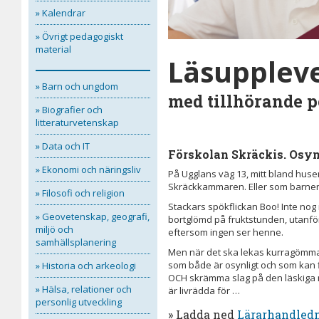
» Kalendrar
» Övrigt pedagogiskt
material
Läsuppleve
» Barn och ungdom
med tillhörande p
» Biografier och
litteraturvetenskap
» Data och IT
Förskolan Skräckis. Osyn
» Ekonomi och näringsliv
På Ugglans väg 13, mitt bland huse
Skräckkammaren. Eller som barnen s
» Filosofi och religion
Stackars spökflickan Boo! Inte nog 
» Geovetenskap, geografi,
bortglömd på fruktstunden, utanför
miljö och
eftersom ingen ser henne.
samhällsplanering
Men när det ska lekas kurragömma,
som både är osynligt och som kan 
» Historia och arkeologi
OCH skrämma slag på den läskiga 
» Hälsa, relationer och
är livrädda för …
personlig utveckling
» Ladda ned
Lärarhandled