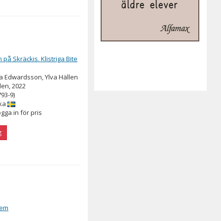
på Skräckis. Klistriga Bite
a Edwardsson, Ylva Hällen
en, 2022
793-9)
ka
ogga in för pris
g
hem