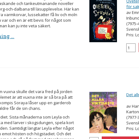
Oveten
erraskande och tankeutmanande noveller
för sa
erg-och-dalbana till läsupplevelse. Här kan
har hä
av Emm
kra varmkorvar, lussekatter få liv och moln
Inbund
m var och en är ett bevis för något som
(7975-
 man kan ju inte veta säkert.
Svens
Pris: L
ning …
 vuxna skulle det vara fred på jorden
Det all
lemet är att vuxna inte är så bra på att
 kompis Soraya låser upp en garderob
av Ha
dre får de sin chans.
Karton
adiet. Sista månaderna som Leyla och
(7977-
eka med larver i skogsdungen, spela kort
Svens
en. Samtidigt längtar Leyla efter något
Pris: L
m emot hösten och högstadiet. Och det