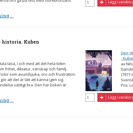
äderna och gå på fest med storebrorsans
Lägg i varukor
ning …
 historia. Kuben
s
Den yt
- Kube
uta läsa, i och med att det hela tiden
av Nil
m frihet, diktatur, vänskap och familj.
Danskt
nslor som avundsjuka, oro och frustration.
(7977-
ör att det är lätt att känna igen sig.
Svens
ändelse väldigt bra. Den här boken är
Pris: L
Lägg i varukor
ning …