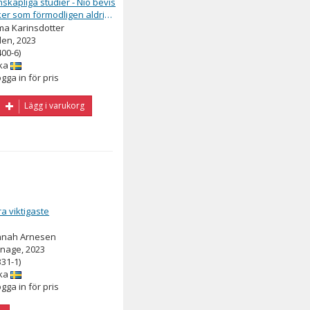
skapliga studier - Nio bevis
ker som förmodligen aldrig
nt
a Karinsdotter
en, 2023
400-6)
ka
ogga in för pris
Lägg i varukorg
ra viktigaste
nnah Arnesen
nage, 2023
331-1)
ka
ogga in för pris