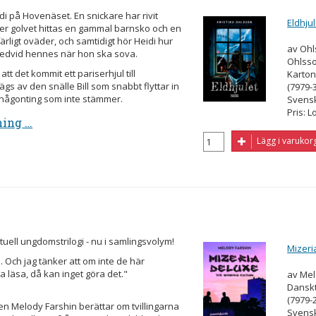
i på Hovenäset. En snickare har rivit
Eldhjul
 golvet hittas en gammal barnsko och en
färligt oväder, och samtidigt hör Heidi hur
av Ohl
edvid hennes när hon ska sova.
Ohlss
att det kommit ett pariserhjul till
Karton
s av den snälle Bill som snabbt flyttar in
(7979-
r någonting som inte stämmer.
Svens
Pris: L
ning …
Lägg i varukor
uell ungdomstrilogi - nu i samlingsvolym!
Mizeri
. Och jag tänker att om inte de här
 läsa, då kan inget göra det."
av Mel
Danskt
(7979-
 Melody Farshin berättar om tvillingarna
Svens