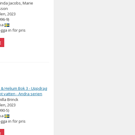
inda Jacobs, Marie
sson
en, 2023
096-9)
ka
ogga in för pris
g
& Helium Bok 3 - Uppdrag
pt vatten - Andra serien
illa Brinck
en, 2023
090-5)
ka
ogga in för pris
g