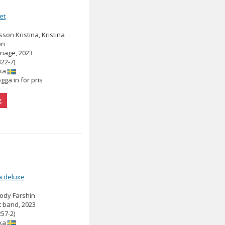
et
sson Kristina, Kristina
on
nage, 2023
322-7)
ka
ogga in för pris
g
a deluxe
ody Farshin
 band, 2023
257-2)
ka