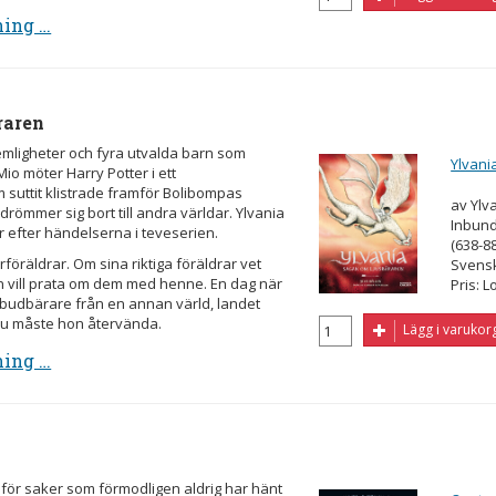
ning …
raren
emligheter och fyra utvalda barn som
Ylvani
o möter Harry Potter i ett
 suttit klistrade framför Bolibompas
av Ylv
drömmer sig bort till andra världar. Ylvania
Inbund
år efter händelserna i teveserien.
(638-8
föräldrar. Om sina riktiga föräldrar vet
Svens
n vill prata om dem med henne. En dag när
Pris: L
udbärare från en annan värld, landet
Nu måste hon återvända.
Lägg i varukor
ning …
 för saker som förmodligen aldrig har hänt