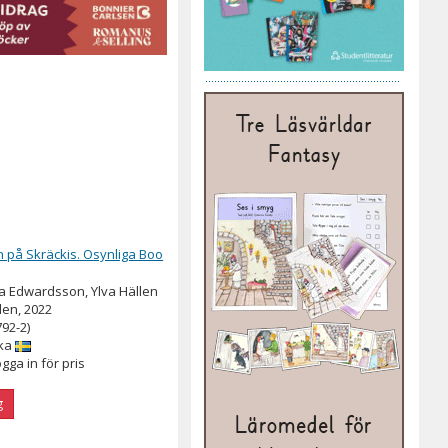
 på Skräckis. Osynliga Boo
a Edwardsson, Ylva Hällen
en, 2022
792-2)
ka
ogga in för pris
g