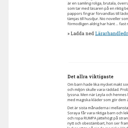
är en samling roliga, brutala, öv
som tar med läsaren på en riktig b
pappors fingrar förvandlas till läc
tämjas till husdjur. Nio noveller so
förmodligen aldrig har hänt ... fast
» Ladda ned
Lärarhandled
Det allra viktigaste
Om barn hade lika mycket makt som
och miljön skulle vara räddad. Prob
lyssna. Men när Leyla och hennes
med magiska kläder som gör dem äl
Det är sista månaderna i mellanst
Soraya får vara riktiga barn och l
och ropa RUMPA jättehögt på strand
nytt och obestämbart, hon ser fra