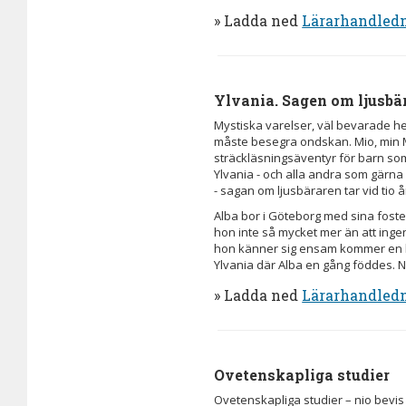
» Ladda ned
Lärarhandled
Ylvania. Sagen om ljusbä
Mystiska varelser, väl bevarade h
måste besegra ondskan. Mio, min Mi
sträckläsningsäventyr för barn som
Ylvania - och alla andra som gärna 
- sagan om ljusbäraren tar vid tio 
Alba bor i Göteborg med sina foster
hon inte så mycket mer än att inge
hon känner sig ensam kommer en b
Ylvania där Alba en gång föddes. 
» Ladda ned
Lärarhandled
Ovetenskapliga studier
Ovetenskapliga studier – nio bevis