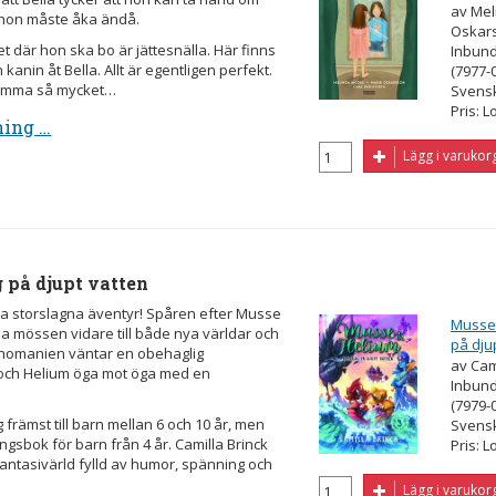
av Mel
 hon måste åka ändå.
Oskar
t där hon ska bo är jättesnälla. Här finns
Inbund
 kanin åt Bella. Allt är egentligen perfekt.
(7977-
mamma så mycket…
Svens
Pris: L
ning …
Lägg i varukor
 på djupt vatten
a storslagna äventyr! Spåren efter Musse
Musse 
a mössen vidare till både nya världar och
på dju
shomanien väntar en obehaglig
av Cam
e och Helium öga mot öga med en
Inbund
(7979-
 främst till barn mellan 6 och 10 år, men
Svens
sbok för barn från 4 år. Camilla Brinck
Pris: L
antasivärld fylld av humor, spänning och
Lägg i varukor