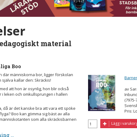
lser
edagogiskt material
liga Boo
n där människorna bor, ligger förskolan
Barnen
jälva kallar den: Skräckis!
med att hon är osynlig, hon blir också
av Sar
 i leken och omkullsprungen i hallen
Inbund
(7975-
Svens
 då är det kanske bra att vara ett spöke
Pris: L
flyga? Boo kan gömma sig bäst av alla
människotanten som alla skräckisbarnen
Lägg i varukor
ning …