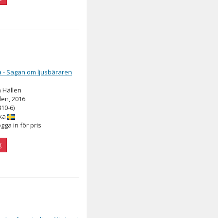
a - Sagan om ljusbäraren
a Hällen
en, 2016
810-6)
ka
ogga in för pris
g