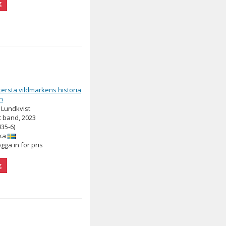
g
tersta vildmarkens historia
n
s Lundkvist
 band, 2023
435-6)
ka
ogga in för pris
g