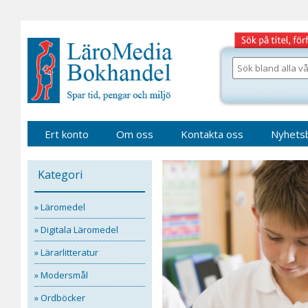
Gå
till
sidinnehåll
Sök
bland
alla
våra
böcker
Ert konto
Om oss
Kontakta oss
Nyhets
Kategori
» Läromedel
» Digitala Läromedel
» Lärarlitteratur
» Modersmål
» Ordböcker