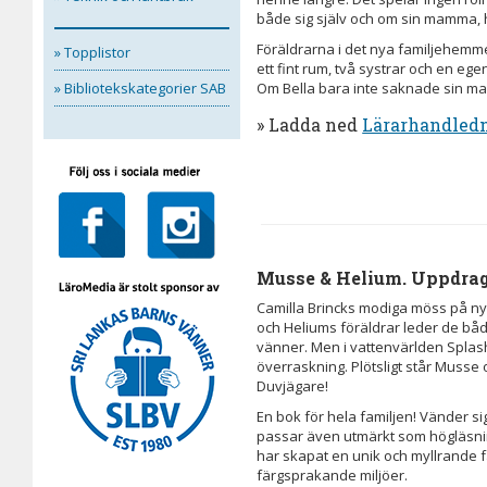
både sig själv och om sin mamma,
Föräldrarna i det nya familjehemme
» Topplistor
ett fint rum, två systrar och en egen
» Bibliotekskategorier SAB
Om Bella bara inte saknade sin 
» Ladda ned
Lärarhandled
Musse & Helium. Uppdrag
Camilla Brincks modiga möss på ny
och Heliums föräldrar leder de båd
vänner. Men i vattenvärlden Spla
överraskning. Plötsligt står Muss
Duvjägare!
En bok för hela familjen! Vänder sig
passar även utmärkt som högläsning
har skapat en unik och myllrande f
färgsprakande miljöer.