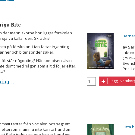
riga Bite
n där människorna bor, ligger förskolan
Barnen 
jälva kallar den: Skräckis!
ta på förskolan. Han fattar ingenting
av Sar
ar ner och biter sönder saker.
Inbund
(7975-
te förstår någonting? När kompisen Ulvin
Svens
 inte dumt med någon som alltid följer efter,
Pris: L
ta?
ning …
Lägg i varukor
kommit tanter från Socialen och sagt att
Hitta 
lj eftersom mamma inte kan ta hand om
 att Bella tycker att hon kan ta hand om