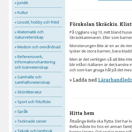
» Juridik
» Kultur
» Livsstil, hobby och fritid
Förskolan Skräckis. Klist
» Matematik och
På Ugglans väg 13, mitt bland huse
naturvetenskap
Skräckkammaren. Eller som barnen s
Monsterungen Bite är en av de mins
» Medicin och omvårdnad
tycker de stora barnen, bara kladd
» Referensverk,
Men är det verkligen så att Bite in
informationshantering
blir inlåst i källaren är det kanske
och tvärvetenskap
och som kan gnaga hål på det mes
» Samhälle och
» Ladda ned
Lärarhandled
samhällsvetenskap
» Skönlitteratur
» Sport och friluftsliv
» Språk
Hitta hem
» Tecknade serier
Åttaåriga Bella ska flytta. Det har 
Bella måste bo hos en annan fami
» Teknik och lantbruk
henne längre. Det spelar ingen roll