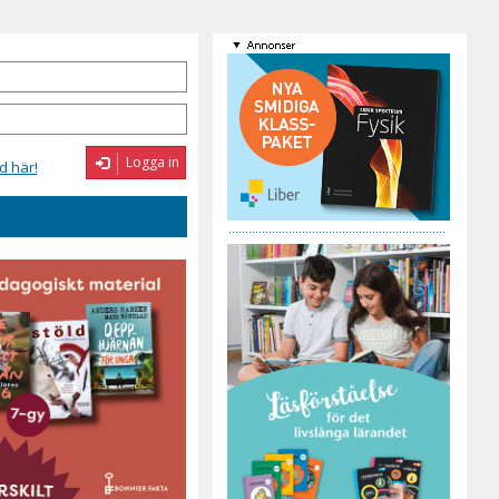
Logga in
d här!