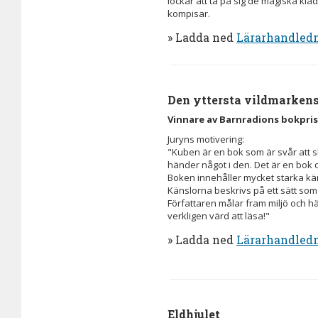
lockar att ta på sig de magiska kl
kompisar.
» Ladda ned
Lärarhandled
Den yttersta vildmarkens
Vinnare av Barnradions bokpri
Juryns motivering:
"Kuben är en bok som är svår att sl
händer något i den. Det är en bok o
Boken innehåller mycket starka kä
Känslorna beskrivs på ett sätt som g
Författaren målar fram miljö och h
verkligen värd att läsa!"
» Ladda ned
Lärarhandled
Eldhjulet