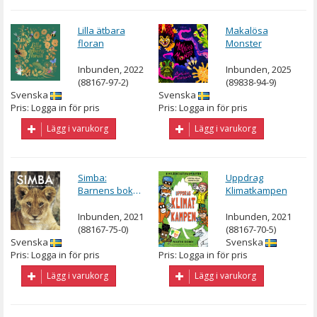
Lilla ätbara
Makalösa
floran
Monster
Inbunden, 2022
Inbunden, 2025
(88167-97-2)
(89838-94-9)
Svenska
Svenska
Pris: Logga in för pris
Pris: Logga in för pris
Lägg i varukorg
Lägg i varukorg
Simba:
Uppdrag
Barnens bok
Klimatkampen
om Afrikas djur
Inbunden, 2021
Inbunden, 2021
(88167-75-0)
(88167-70-5)
Svenska
Svenska
Pris: Logga in för pris
Pris: Logga in för pris
Lägg i varukorg
Lägg i varukorg