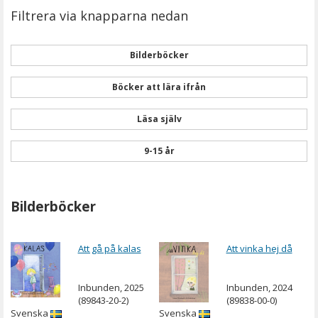
Filtrera via knapparna nedan
Bilderböcker
Böcker att lära ifrån
Läsa själv
9-15 år
Bilderböcker
Att gå på kalas
Att vinka hej då
Inbunden, 2025
Inbunden, 2024
(89843-20-2)
(89838-00-0)
Svenska
Svenska