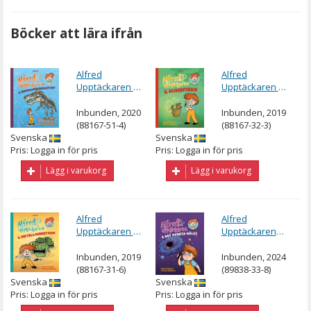
Böcker att lära ifrån
Alfred
Alfred
Upptäckaren &
Upptäckaren &
dinosaurieskelettet
hundfisen
Inbunden, 2020
Inbunden, 2019
(88167-51-4)
(88167-32-3)
Svenska
Svenska
Pris: Logga in för pris
Pris: Logga in för pris
Lägg i varukorg
Lägg i varukorg
Alfred
Alfred
Upptäckaren &
Upptäckaren
metallmonstren
och det svarta
hålet
Inbunden, 2019
Inbunden, 2024
(88167-31-6)
(89838-33-8)
Svenska
Svenska
Pris: Logga in för pris
Pris: Logga in för pris