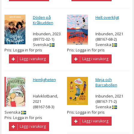
Döden på
Helt overkligt
Kråkudden
Inbunden, 2023
Inbunden, 2021
(89772-02-1)
(88167-68-2)
Svenska
Svenska
Pris: Logga in för pris
Pris: Logga in för pris
Lägg i varukorg
Lägg i varukorg
Hemligheten
Meja och
Barcabollen
Halvklotband,
Inbunden, 2021
2021
(88167-71-2)
(88167-58-3)
Svenska
Svenska
Pris: Logga in för pris
Pris: Logga in för pris
Lägg i varukorg
Lägg i varukorg