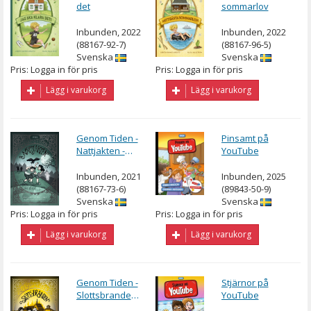
det
sommarlov
Inbunden, 2022
Inbunden, 2022
(88167-92-7)
(88167-96-5)
Svenska
Svenska
Pris: Logga in för pris
Pris: Logga in för pris
Lägg i varukorg
Lägg i varukorg
Genom Tiden -
Pinsamt på
Nattjakten -
YouTube
Glösa
Inbunden, 2021
Inbunden, 2025
(88167-73-6)
(89843-50-9)
Svenska
Svenska
Pris: Logga in för pris
Pris: Logga in för pris
Lägg i varukorg
Lägg i varukorg
Genom Tiden -
Stjärnor på
Slottsbranden -
YouTube
Vadstena