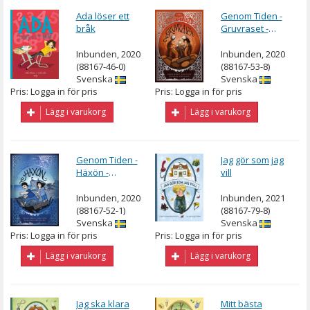
Ada löser ett
Genom Tiden -
bråk
Gruvraset -
Äventyr i Sala
Silvergruva
Inbunden, 2020
Inbunden, 2020
(88167-46-0)
(88167-53-8)
Svenska
Svenska
Pris: Logga in för pris
Pris: Logga in för pris
Lägg i varukorg
Lägg i varukorg
Genom Tiden -
Jag gör som jag
Häxön -
vill
Äventyr på Blå
Jungfrun
Inbunden, 2020
Inbunden, 2021
(88167-52-1)
(88167-79-8)
Svenska
Svenska
Pris: Logga in för pris
Pris: Logga in för pris
Lägg i varukorg
Lägg i varukorg
Jag ska klara
Mitt bästa