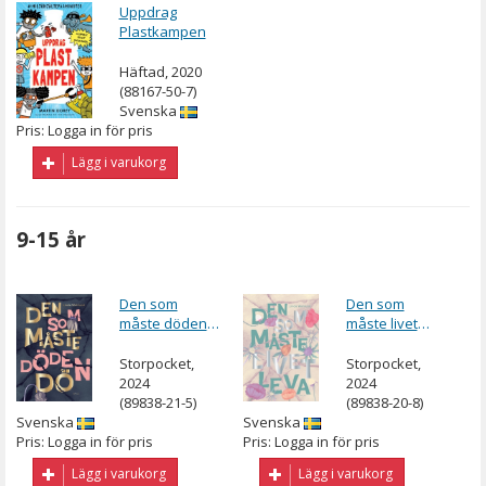
Uppdrag
Plastkampen
Häftad, 2020
(88167-50-7)
Svenska
Pris: Logga in för pris
Lägg i varukorg
9-15 år
Den som
Den som
måste döden
måste livet
dö
leva
Storpocket,
Storpocket,
2024
2024
(89838-21-5)
(89838-20-8)
Svenska
Svenska
Pris: Logga in för pris
Pris: Logga in för pris
Lägg i varukorg
Lägg i varukorg