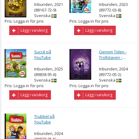
Inbunden, 2021
Inbunden, 2023
(88167-72-9)
(89772-03-8)
Svenska
Svenska
Pris: Logga in för pris
Pris: Logga in för pris
Lägg i varukorg
Lägg i varukorg
Succé på
Genom Tiden -
YouTube
Trollstaven -
Birka
Inbunden, 2025
Inbunden, 2024
(89838-95-6)
(89772-05-2)
Svenska
Svenska
Pris: Logga in för pris
Pris: Logga in för pris
Lägg i varukorg
Lägg i varukorg
Trubbel på
YouTube
Inbunden, 2024
(89838-05-5)