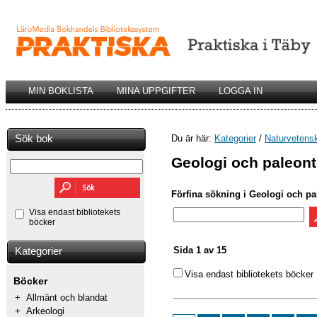
MIN BOKLISTA
MINA UPPGIFTER
LOGGA IN
Sök bok
Du är här:
Kategorier
/
Naturvetens
Geologi och paleont
Förfina sökning i Geologi och pa
Visa endast bibliotekets
böcker
Sida 1 av 15
Kategorier
Visa endast bibliotekets böcker
Böcker
+
Allmänt och blandat
+
Arkeologi