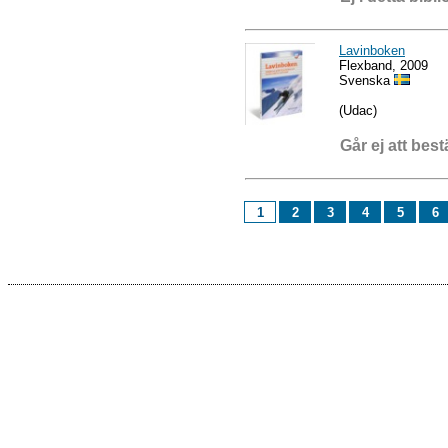
Lavinboken
Flexband, 2009
Svenska
(Udac)
Går ej att best
1
2
3
4
5
6