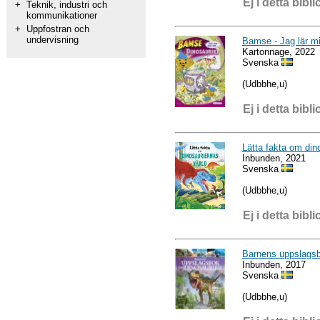
Ej i detta bibli
+
Teknik, industri och
kommunikationer
+
Uppfostran och
undervisning
Bamse - Jag lär m
Kartonnage, 2022
Svenska
(Udbbhe,u)
Ej i detta bibli
Lätta fakta om din
Inbunden, 2021
Svenska
(Udbbhe,u)
Ej i detta bibli
Barnens uppslagsbo
Inbunden, 2017
Svenska
(Udbbhe,u)