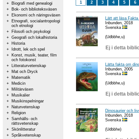
1
2
3
4
5
6
+
Biografi med genealogi
+
Bok- och biblioteksväsen
+
Ekonomi och näringsväsen
Lätt att läsa Fakta
+
Etnografi, socialantropologi
Inbunden, 2018
och etnologi
Svenska
+
Filosofi och psykologi
(Udbbhe,u)
+
Geografi och lokalhistoria
+
Historia
Ej i detta bibli
+
Idrott, lek och spel
+
Konst, musik, teater, film
och fotokonst
Lätta fakta om din
+
Litteraturvetenskap
Inbunden, 2005
+
Mat och Dryck
Svenska
+
Matematik
(Udbbhe,u)
+
Medicin
+
Militärväsen
Ej i detta bibli
+
Musikalier
+
Musikinspelningar
+
Naturvetenskap
Dinosaurier och liv
+
Religion
Inbunden, 2018
+
Samhälls- och
Svenska
rättsvetenskap
(Udbbhe)
+
Skönlitteratur
+
Språkvetenskap