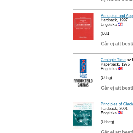
Principles and App
Hardback, 1997
Engelska
(Udt)
Går ej att best
Geologic Time
av 
Paperback, 1976
Engelska
(Udag)
Går ej att best
Principles of Gla
Hardback, 2001
Engelska
(Udacg)
Går ej att best