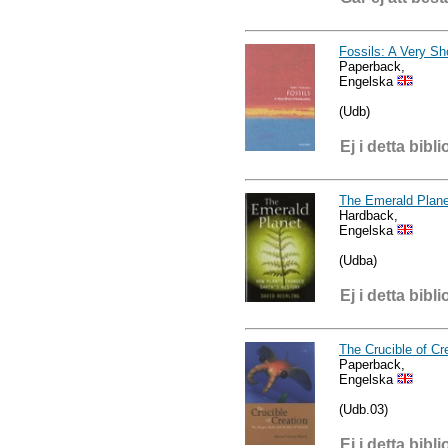
Fossils: A Very Sho
Paperback,
Engelska
(Udb)
Ej i detta bibli
The Emerald Plane
Hardback,
Engelska
(Udba)
Ej i detta bibli
The Crucible of Cr
Paperback,
Engelska
(Udb.03)
Ej i detta bibli