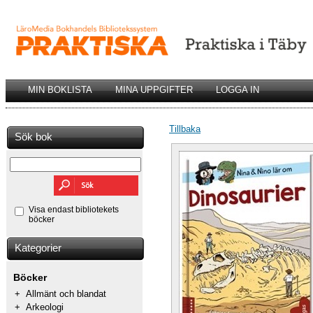
MIN BOKLISTA
MINA UPPGIFTER
LOGGA IN
Tillbaka
Sök bok
Visa endast bibliotekets
böcker
Kategorier
Böcker
+
Allmänt och blandat
+
Arkeologi