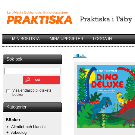
MIN BOKLISTA
MINA UPPGIFTER
LOGGA IN
Tillbaka
Sök bok
Visa endast bibliotekets
böcker
Kategorier
Böcker
+
Allmänt och blandat
+
Arkeologi