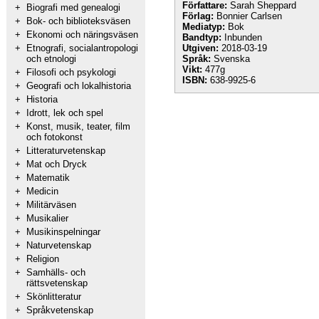
Författare:
Sarah Sheppard
+
Biografi med genealogi
Förlag:
Bonnier Carlsen
+
Bok- och biblioteksväsen
Mediatyp:
Bok
+
Ekonomi och näringsväsen
Bandtyp:
Inbunden
+
Etnografi, socialantropologi
Utgiven:
2018-03-19
och etnologi
Språk:
Svenska
Vikt:
477g
+
Filosofi och psykologi
ISBN:
638-9925-6
+
Geografi och lokalhistoria
+
Historia
+
Idrott, lek och spel
+
Konst, musik, teater, film
och fotokonst
+
Litteraturvetenskap
+
Mat och Dryck
+
Matematik
+
Medicin
+
Militärväsen
+
Musikalier
+
Musikinspelningar
+
Naturvetenskap
+
Religion
+
Samhälls- och
rättsvetenskap
+
Skönlitteratur
+
Språkvetenskap