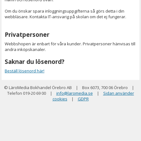
Om du önskar spara inloggningsuppgifterna så görs detta i din
webbläsare. Kontakta IT-ansvarig på skolan om det ej fungerar.
Privatpersoner
Webbshopen är enbart för våra kunder. Privatpersoner hänvisas till
andra inköpskanaler.
Saknar du lösenord?
Beställ lösenord här!
© LäroMedia Bokhandel Örebro AB
|
Box 6073, 700 06 Örebro
|
Telefon 019-20 69 00
|
info@laromedia.se
|
Sidan använder
cookies
|
GDPR