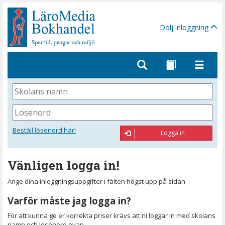
Gå
till
sidinnehåll
Dölj inloggning
Skolans
namn
Lösenord
Beställ lösenord här!
Logga in
Vänligen logga in!
Ange dina inloggningsuppgifter i fälten högst upp på sidan.
Varför måste jag logga in?
För att kunna ge er korrekta priser krävs att ni loggar in med skolans
namn och lösenord ovan.