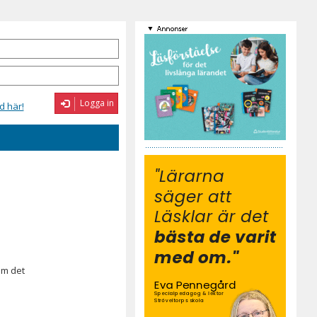
Logga in
d här!
om det