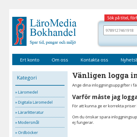
Gå
till
sidinnehåll
Sök
bland
alla
våra
böcker
Ert konto
Om oss
Kontakta oss
Nyhets
Vänligen logga in
Kategori
Ange dina inloggningsuppgifter i f
» Läromedel
Varför måste jag logga
» Digitala Läromedel
För att kunna ge er korrekta prise
» Lärarlitteratur
Om du önskar spara inloggningsupp
» Modersmål
ej fungerar.
» Ordböcker