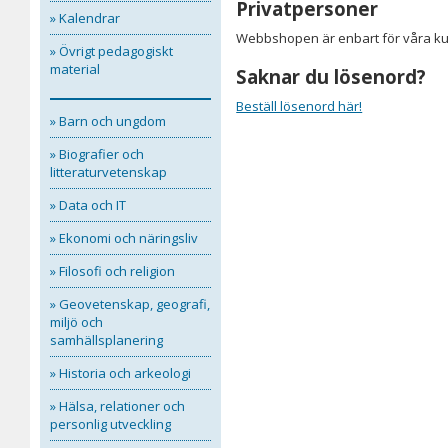
Privatpersoner
» Kalendrar
Webbshopen är enbart för våra kun
» Övrigt pedagogiskt
material
Saknar du lösenord?
Beställ lösenord här!
» Barn och ungdom
» Biografier och
litteraturvetenskap
» Data och IT
» Ekonomi och näringsliv
» Filosofi och religion
» Geovetenskap, geografi,
miljö och
samhällsplanering
» Historia och arkeologi
» Hälsa, relationer och
personlig utveckling