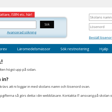
Skolans
namn
Lösenord
Avancerad sökning
Beställ lösenor
brev
Läromedelsmässor
Sök restnotering
Hjälp
!
älten högst upp på sidan.
 in?
r krävs att ni loggar in med skolans namn och lösenord ovan.
gifterna så görs detta i din webbläsare. Kontakta IT-ansvarig på skolan 